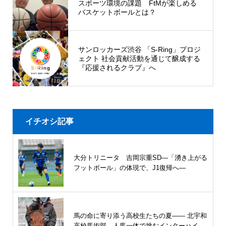
スポーツ環境の課題 FtMが楽しめる
バスケットボールとは？
サンロッカーズ渋谷 「S-Ring」プロジ
ェクト 社会貢献活動を通じて醸成する
『応援されるクラブ』へ
イチオシ記事
大分トリニータ 吉岡宗重SD―「湧き上がる
フットボール」の体現で、J1復帰へ―
馬の命に寄り添う高校生たちの夏—— 北宇和
高校馬術部、人馬一体で挑むインターハイ