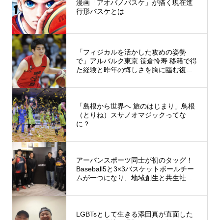
漫画「アオバノバスケ」が描く現在進
行形バスケとは
「フィジカルを活かした攻めの姿勢
で」アルバルク東京 笹倉怜寿 移籍で得
た経験と昨年の悔しさを胸に臨む復...
「島根から世界へ 旅のはじまり」鳥根
（とりね）スサノオマジックってな
に？
アーバンスポーツ同士が初のタッグ！
Baseball5と3×3バスケットボールチー
ムが一つになり、地域創生と共生社...
LGBTsとして生きる添田真が直面した