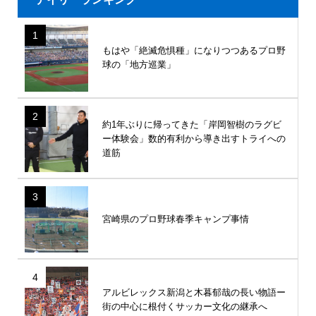
1
もはや「絶滅危惧種」になりつつあるプロ野
球の「地方巡業」
2
約1年ぶりに帰ってきた「岸岡智樹のラグビ
ー体験会」数的有利から導き出すトライへの
道筋
3
宮崎県のプロ野球春季キャンプ事情
4
アルビレックス新潟と木暮郁哉の長い物語ー
街の中心に根付くサッカー文化の継承へ