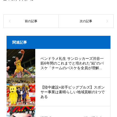
関連記事
ベンドラメ礼生 サンロッカーズ渋谷一
筋6年間のこれまでと培われた”結”のバ
スケ「チームのバスケを全員が理解...
【陸中建設×岩手ビッグブルズ】スポン
サー事業は素晴らしい地域貢献の1つで
ある