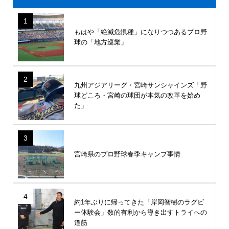
1
もはや「絶滅危惧種」になりつつあるプロ野
球の「地方巡業」
2
九州アジアリーグ・宮崎サンシャインズ「野
球どころ・宮崎の球団が本気の改革を始め
た」
3
宮崎県のプロ野球春季キャンプ事情
4
約1年ぶりに帰ってきた「岸岡智樹のラグビ
ー体験会」数的有利から導き出すトライへの
道筋