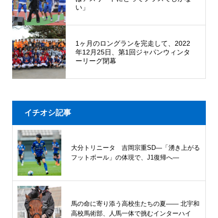
い」
1ヶ月のロングランを完走して、2022
年12月25日、第1回ジャパンウィンタ
ーリーグ閉幕
イチオシ記事
大分トリニータ 吉岡宗重SD―「湧き上がる
フットボール」の体現で、J1復帰へ―
馬の命に寄り添う高校生たちの夏—— 北宇和
高校馬術部、人馬一体で挑むインターハイ