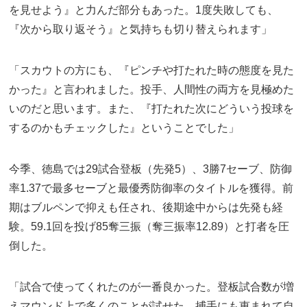
を見せよう』と力んだ部分もあった。1度失敗しても、
『次から取り返そう』と気持ちも切り替えられます」
「スカウトの方にも、『ピンチや打たれた時の態度を見た
かった』と言われました。投手、人間性の両方を見極めた
いのだと思います。また、『打たれた次にどういう投球を
するのかもチェックした』ということでした」
今季、徳島では29試合登板（先発5）、3勝7セーブ、防御
率1.37で最多セーブと最優秀防御率のタイトルを獲得。前
期はブルペンで抑えも任され、後期途中からは先発も経
験。59.1回を投げ85奪三振（奪三振率12.89）と打者を圧
倒した。
「試合で使ってくれたのが一番良かった。登板試合数が増
えマウンド上で多くのことが試せた。捕手にも恵まれて自