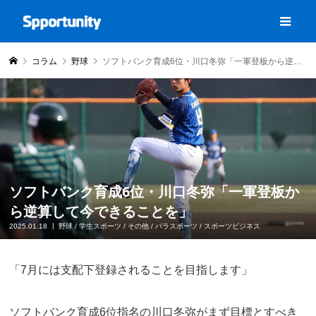
コラム
野球
ソフトバンク育成6位・川口冬弥「一軍登板から逆算して今できることを」
ソフトバンク育成6位・川口冬弥「一軍登板か
ら逆算して今できることを」
2025.01.18
野球
/
学生スポーツ
/
その他
/
パラスポーツ
/
スポーツビジネス
「7月には支配下登録されることを目指します」
ソフトバンク育成6位指名の川口冬弥がまず目標とすべき