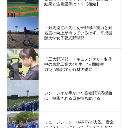
結果と注目選手は！？【後編】
「対馬遠征の先に女子野球の実力と知
名度の向上が待っているはず」平成国
際大学女子硬式野球部
「工大野球部」ドキュメンタリー制作
中の東北工業大4年生 “人間観察
力”と“雑談力”が取材の礎に
ジントシオが手がけた高校野球応援曲
は、披露される日を待ち続ける
ミュージシャン・HARTYが力説「音楽
はアスリートにとってプラスでしかな