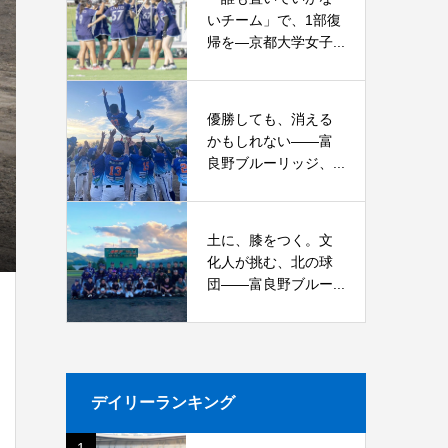
いチーム」で、1部復
帰を―京都大学女子...
優勝しても、消える
かもしれない――富
良野ブルーリッジ、...
土に、膝をつく。文
化人が挑む、北の球
団――富良野ブルー...
デイリーランキング