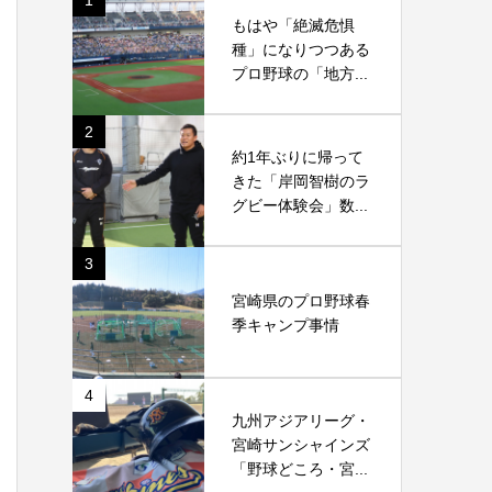
1
もはや「絶滅危惧
種」になりつつある
プロ野球の「地方...
2
約1年ぶりに帰って
きた「岸岡智樹のラ
グビー体験会」数...
3
宮崎県のプロ野球春
季キャンプ事情
4
九州アジアリーグ・
宮崎サンシャインズ
「野球どころ・宮...