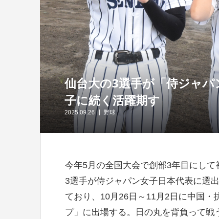
仙台大の3選手が「侍ジャパ
子に続く活躍期す
2025.09.26
野球
今年5月の全国大会で創部3年目にし
3選手が侍ジャパン女子日本代表に選出
ており、10月26日～11月2日に中国
プ」に出場する。日の丸を背負って戦