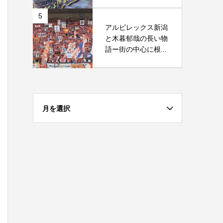
5
アルビレックス新潟
と木暮郁哉の長い物
語ー街の中心に根...
月を選択