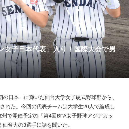
ン女子日本代表」入り！国際大会で男
て初の日本一に輝いた仙台大学女子硬式野球部から、
された。今回の代表チームは大学生20人で編成し
・抗州で開催予定の「第4回BFA女子野球アジアカッ
う仙台大の3選手に話を聞いた。