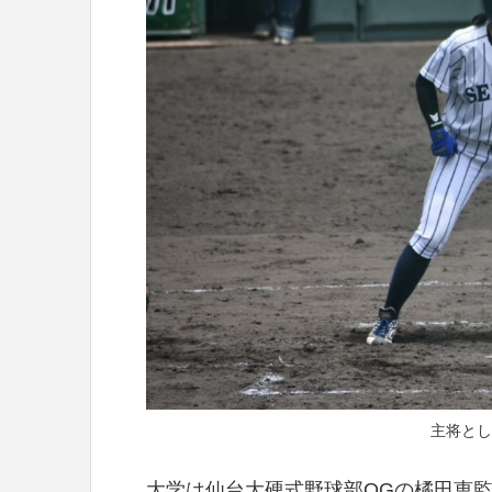
主将とし
大学は仙台大硬式野球部OGの橘田恵