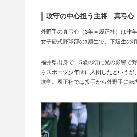
攻守の中心担う主将 真弓心
外野手の真弓心（3年＝履正社）は昨年
女子硬式野球部の1期生で、下級生の
福井県出身で、5歳の頃に兄の影響で
らスポーツ少年団に入団したというが
進学。履正社では投手から外野手に転