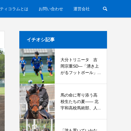
ティコラムとは
お問い合わせ
運営会社
イチオシ記事
大分トリニータ 吉
岡宗重SD―「湧き上
がるフットボール」...
馬の命に寄り添う高
校生たちの夏—— 北
宇和高校馬術部、人...
「誰も置いていかな