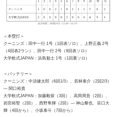
＜本塁打＞
クーニンズ：田中一行 1号（1回表ソロ）、上野正義 2号
（4回表2ラン）、田中一行 2号（9回表ソロ）
大学軟式JAPAN：浜島魁士 1号（1回裏ソロ）
＜バッテリー＞
クーニンズ：中須健太郎（6回1/3）、若林泰介（2回2/3）
— 関口裕貴
大学軟式JAPAN：加藤毅留（3回）、高岡周吾（2回）、
岩田裕聖（2回）、西野隼輝（2回）— 神山黎也、笹口大
輝（4回から）、小坂泰斗（7回から）