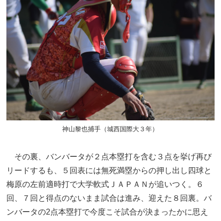
神山黎也捕手（城西国際大３年）
その裏、バンバータが２点本塁打を含む３点を挙げ再び
リードするも、５回表には無死満塁からの押し出し四球と
梅原の左前適時打で大学軟式ＪＡＰＡＮが追いつく。６
回、７回と得点のないまま試合は進み、迎えた８回裏。バ
ンバータの2点本塁打で今度こそ試合が決まったかに思え