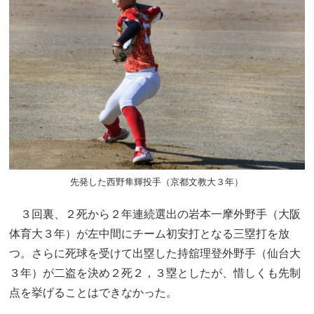
先発した西野隼輝投手（京都文教大３年）
３回裏、２死から２年連続選出の岩本一摩外野手（大阪
体育大３年）が左中間にチーム初安打となる三塁打を放
つ。さらに死球を受けて出塁した持舘理登外野手（仙台大
３年）が二盗を決め２死２，３塁としたが、惜しくも先制
点を挙げることはできなかった。