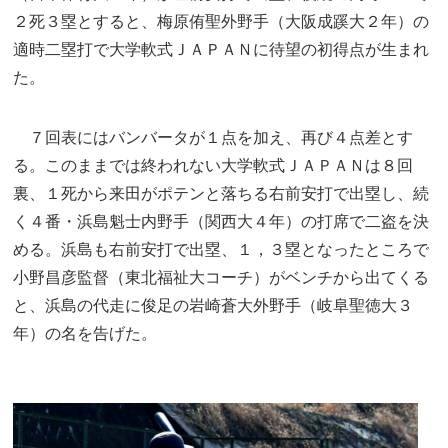
２死３塁とすると、梅原侑聖外野手（大阪成蹊大２年）の
適時二塁打で大学軟式ＪＡＰＡＮに待望の初得点が生まれ
た。
７回表にはバンバータが１点を加え、再び４点差とす
る。このままでは終われない大学軟式ＪＡＰＡＮは８回
裏、１死から来田がポテンと落ちる右前安打で出塁し、続
く４番・浜島魁士内野手（関西大４年）の打席で二盗を決
める。浜島も右前安打で出塁、１，３塁となったところで
小野昌彦監督（東北福祉大コーチ）がベンチから出てくる
と、浜島の代走に俊足の岩崎蒼大外野手（岐阜聖徳大３
年）の名を告げた。