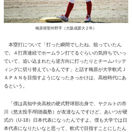
梅原侑聖外野手（大阪成蹊大２年）
本塁打について「打った瞬間でしたね、狙っていたん
で。４打席連続でホームラン打てるぐらいの気持ちでいっ
ていて、追い込まれたら逆方向に打ったりとチームバッテ
ィングに切り替えているんです」と話す梅原が大学軟式Ｊ
ＡＰＡＮを目指すようになったきっかけは、高校時代にあ
るという。
「僕は高知中央高校の硬式野球部出身で、ヤクルトの市
川（悠太投手/明徳義塾）が友達なんですけど、あいつが硬
式の（U-18）日本代表になったんですよ。僕も大学では日
本代表になりたいなと思って、軟式で目指すことにしたん