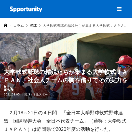
コラム
野球
大学軟式野球の精鋭たちが集まる大学軟式ＪＡＰＡＮ、社会人チームの胸を借りてその実力を試す
大学軟式野球の精鋭たちが集まる大学軟式ＪＡ
ＰＡＮ、社会人チームの胸を借りてその実力を
試す
2021.03.05
野球
/
学生スポーツ
２月18～21日の４日間、「全日本大学野球軟式野球連
盟 国際親善大会 全日本代表チーム」（通称：大学軟式
ＪＡＰＡＮ）は静岡県で2020年度の活動を行った。