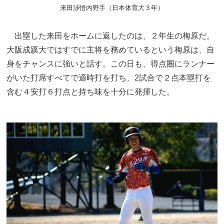
来田渉悟内野手（日本体育大３年）
出塁した来田をホームに返したのは、２年生の梅原だ。
大阪成蹊大ではすでに主将を務めているという梅原は、自
身をチャンスに強いと話す。この日も、得点圏にランナー
がいた打席すべてで適時打を打ち、2試合で２点本塁打を
含む４安打６打点と持ち味を十分に発揮した。