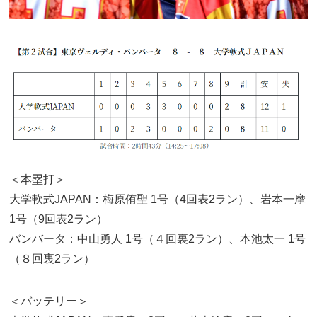
＜本塁打＞
大学軟式JAPAN：梅原侑聖 1号（4回表2ラン）、岩本一摩
1号（9回表2ラン）
バンバータ：中山勇人 1号（４回裏2ラン）、本池太一 1号
（８回裏2ラン）
＜バッテリー＞