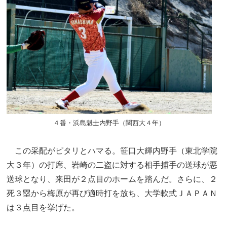
４番・浜島魁士内野手（関西大４年）
この采配がピタリとハマる。笹口大輝内野手（東北学院
大３年）の打席、岩崎の二盗に対する相手捕手の送球が悪
送球となり、来田が２点目のホームを踏んだ。さらに、２
死３塁から梅原が再び適時打を放ち、大学軟式ＪＡＰＡＮ
は３点目を挙げた。