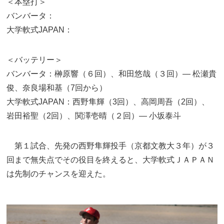
＜本塁打＞
バンバータ：
大学軟式JAPAN：
＜バッテリー＞
バンバータ：榊原響（６回）、和田悠哉（３回）— 松瀬貴
俊、奈良場和基（7回から）
大学軟式JAPAN：西野隼輝（3回）、高岡周吾（2回）、
岩田裕聖（2回）、関澤壱晴（２回）— 小坂泰斗
第１試合、先発の西野隼輝投手（京都文教大３年）が３
回まで無失点でその役目を終えると、大学軟式ＪＡＰＡＮ
は先制のチャンスを迎えた。