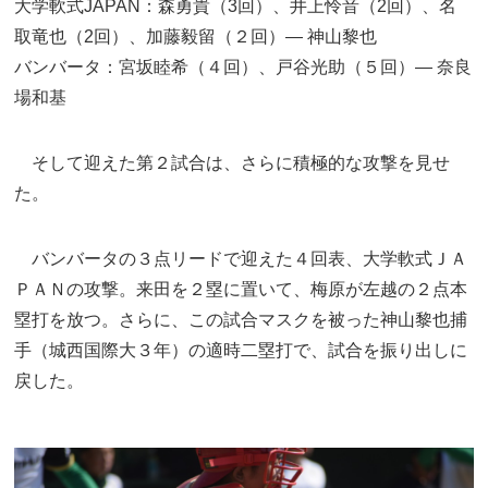
大学軟式JAPAN：森勇貴（3回）、井上怜音（2回）、名
取竜也（2回）、加藤毅留（２回）— 神山黎也
バンバータ：宮坂睦希（４回）、戸谷光助（５回）— 奈良
場和基
そして迎えた第２試合は、さらに積極的な攻撃を見せ
た。
バンバータの３点リードで迎えた４回表、大学軟式ＪＡ
ＰＡＮの攻撃。来田を２塁に置いて、梅原が左越の２点本
塁打を放つ。さらに、この試合マスクを被った神山黎也捕
手（城西国際大３年）の適時二塁打で、試合を振り出しに
戻した。