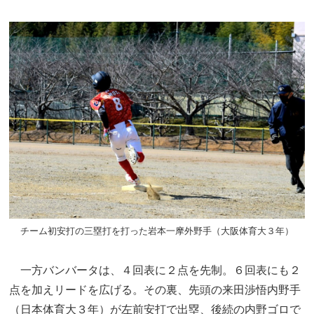
チーム初安打の三塁打を打った岩本一摩外野手（大阪体育大３年）
一方バンバータは、４回表に２点を先制。６回表にも２
点を加えリードを広げる。その裏、先頭の来田渉悟内野手
（日本体育大３年）が左前安打で出塁、後続の内野ゴロで