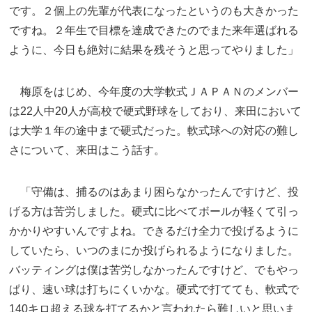
です。２個上の先輩が代表になったというのも大きかった
ですね。２年生で目標を達成できたのでまた来年選ばれる
ように、今日も絶対に結果を残そうと思ってやりました」
梅原をはじめ、今年度の大学軟式ＪＡＰＡＮのメンバー
は22人中20人が高校で硬式野球をしており、来田において
は大学１年の途中まで硬式だった。軟式球への対応の難し
さについて、来田はこう話す。
「守備は、捕るのはあまり困らなかったんですけど、投
げる方は苦労しました。硬式に比べてボールが軽くて引っ
かかりやすいんですよね。できるだけ全力で投げるように
していたら、いつのまにか投げられるようになりました。
バッティングは僕は苦労しなかったんですけど、でもやっ
ぱり、速い球は打ちにくいかな。硬式で打てても、軟式で
140キロ超える球を打てるかと言われたら難しいと思いま