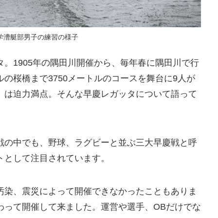
学漕艇部男子の練習の様子
。1905年の隅田川開催から、毎年春に隅田川で行
の桜橋まで3750メートルのコースを舞台に9人が
」は迫力満点。そんな早慶レガッタについて語って
戦の中でも、野球、ラグビーと並ぶ三大早慶戦と呼
トとして注目されています。
汚染、震災によって開催できなかったこともありま
わって開催して来ました。運営や選手、OBだけでな