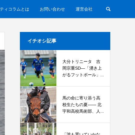
ティコラムとは
お問い合わせ
運営会社
イチオシ記事
大分トリニータ 吉
岡宗重SD―「湧き上
がるフットボール」...
馬の命に寄り添う高
校生たちの夏—— 北
宇和高校馬術部、人...
「誰も置いていかな