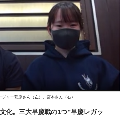
ージャー萩原さん（左）、宮本さん（右）
文化。三大早慶戦の1つ”早慶レガッ