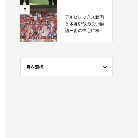
5
アルビレックス新潟
と木暮郁哉の長い物
語ー街の中心に根...
月を選択