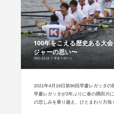
100年をこえる歴史ある大会
ジャーの思い〜
2021.03.23
学生スポーツ
2021年4月18日第90回早慶レガッ
早慶レガッタが2年ぶりに春の隅田川
の悲しみを乗り越え、ひとまわり力強