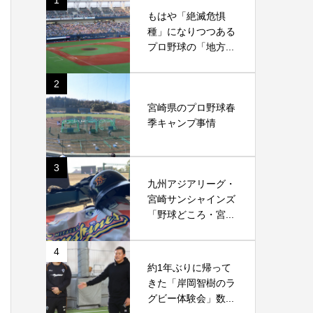
1
もはや「絶滅危惧
種」になりつつある
プロ野球の「地方...
2
宮崎県のプロ野球春
季キャンプ事情
3
九州アジアリーグ・
宮崎サンシャインズ
「野球どころ・宮...
4
約1年ぶりに帰って
きた「岸岡智樹のラ
グビー体験会」数...