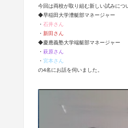
今回は両校が取り組む新しい試みにつ
◆早稲田大学漕艇部マネージャー
・
石井さん
・
新田さん
◆慶應義塾大学端艇部マネージャー
・
萩原さん
・
宮本さん
の4名にお話を伺いました。