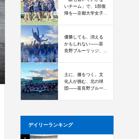
いチーム」で、1部復
帰を―京都大学女子...
優勝しても、消える
かもしれない――富
良野ブルーリッジ、...
土に、膝をつく。文
化人が挑む、北の球
団――富良野ブルー...
デイリーランキング