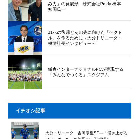
み力」の発展形―株式会社Paidy 橋本
知周氏―
J1への復帰とその先に向けた「ベクト
ル」を作るために～大分トリニータ・
榎徹社長インタビュー～
鎌倉インターナショナルFCが実現する
「みんなでつくる」スタジアム
イチオシ記事
大分トリニータ 吉岡宗重SD―「湧き上がる