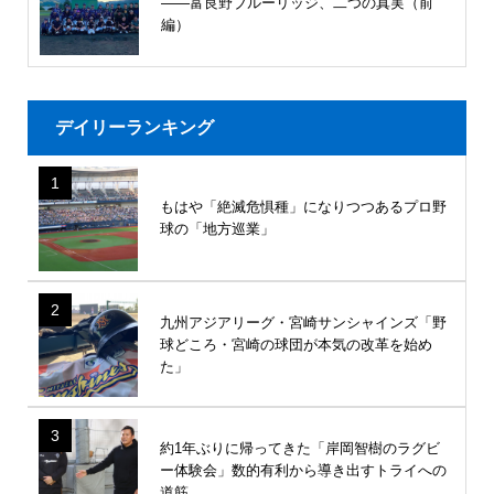
――富良野ブルーリッジ、二つの真実（前
編）
デイリーランキング
1
もはや「絶滅危惧種」になりつつあるプロ野
球の「地方巡業」
2
九州アジアリーグ・宮崎サンシャインズ「野
球どころ・宮崎の球団が本気の改革を始め
た」
3
約1年ぶりに帰ってきた「岸岡智樹のラグビ
ー体験会」数的有利から導き出すトライへの
道筋