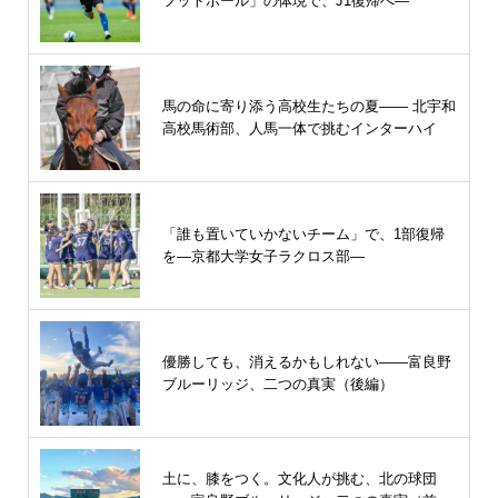
フットボール」の体現で、J1復帰へ―
馬の命に寄り添う高校生たちの夏—— 北宇和
高校馬術部、人馬一体で挑むインターハイ
「誰も置いていかないチーム」で、1部復帰
を―京都大学女子ラクロス部―
優勝しても、消えるかもしれない――富良野
ブルーリッジ、二つの真実（後編）
土に、膝をつく。文化人が挑む、北の球団