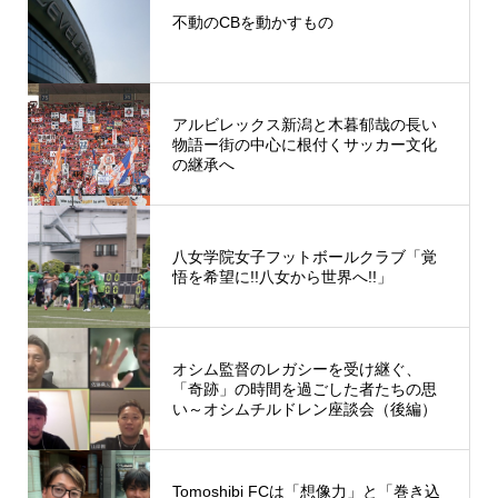
不動のCBを動かすもの
アルビレックス新潟と木暮郁哉の長い
物語ー街の中心に根付くサッカー文化
の継承へ
八女学院女子フットボールクラブ「覚
悟を希望に!!八女から世界へ!!」
オシム監督のレガシーを受け継ぐ、
「奇跡」の時間を過ごした者たちの思
い～オシムチルドレン座談会（後編）
Tomoshibi FCは「想像力」と「巻き込