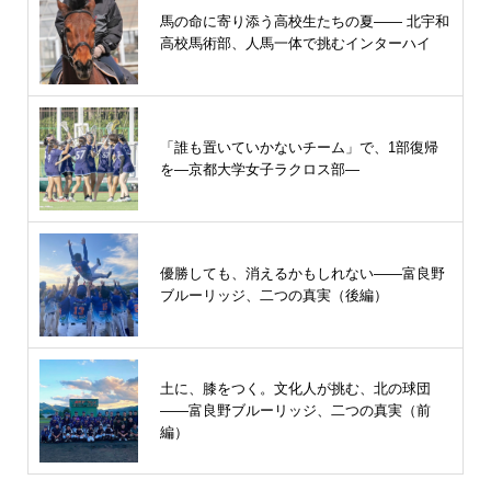
馬の命に寄り添う高校生たちの夏—— 北宇和
高校馬術部、人馬一体で挑むインターハイ
「誰も置いていかないチーム」で、1部復帰
を―京都大学女子ラクロス部―
優勝しても、消えるかもしれない――富良野
ブルーリッジ、二つの真実（後編）
土に、膝をつく。文化人が挑む、北の球団
――富良野ブルーリッジ、二つの真実（前
編）