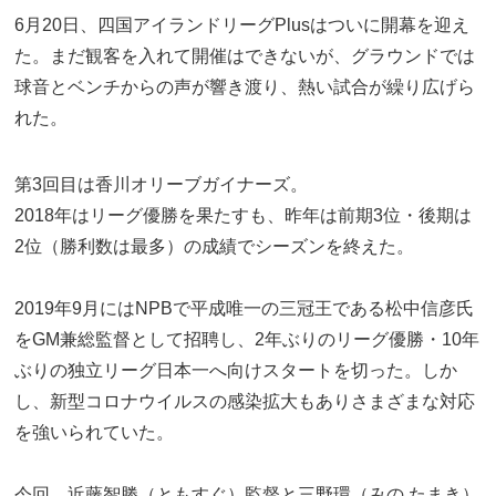
6月20日、四国アイランドリーグPlusはついに開幕を迎え
た。まだ観客を入れて開催はできないが、グラウンドでは
球音とベンチからの声が響き渡り、熱い試合が繰り広げら
れた。
第3回目は香川オリーブガイナーズ。
2018年はリーグ優勝を果たすも、昨年は前期3位・後期は
2位（勝利数は最多）の成績でシーズンを終えた。
2019年9月にはNPBで平成唯一の三冠王である松中信彦氏
をGM兼総監督として招聘し、2年ぶりのリーグ優勝・10年
ぶりの独立リーグ日本一へ向けスタートを切った。しか
し、新型コロナウイルスの感染拡大もありさまざまな対応
を強いられていた。
今回、近藤智勝（ともすぐ）監督と三野環（みの たまき）