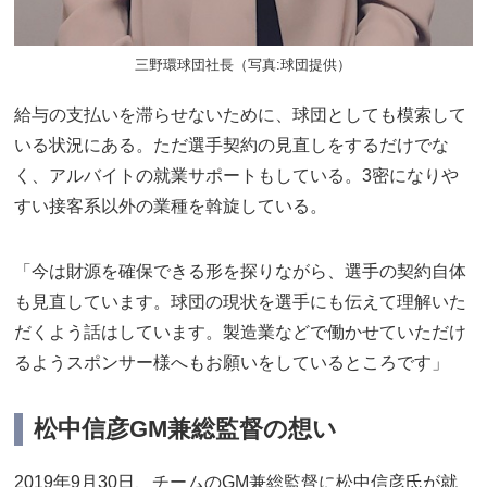
三野環球団社長（写真:球団提供）
給与の支払いを滞らせないために、球団としても模索して
いる状況にある。ただ選手契約の見直しをするだけでな
く、アルバイトの就業サポートもしている。3密になりや
すい接客系以外の業種を斡旋している。
「今は財源を確保できる形を探りながら、選手の契約自体
も見直しています。球団の現状を選手にも伝えて理解いた
だくよう話はしています。製造業などで働かせていただけ
るようスポンサー様へもお願いをしているところです」
松中信彦GM兼総監督の想い
2019年9月30日、チームのGM兼総監督に松中信彦氏が就