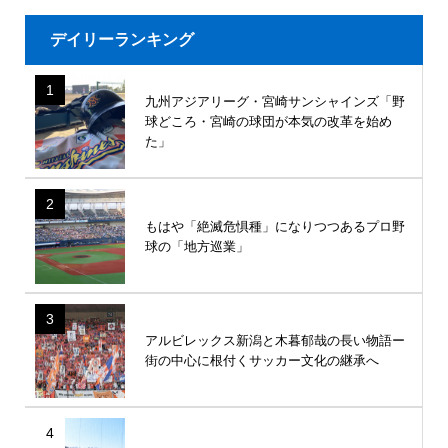
デイリーランキング
1
九州アジアリーグ・宮崎サンシャインズ「野
球どころ・宮崎の球団が本気の改革を始め
た」
2
もはや「絶滅危惧種」になりつつあるプロ野
球の「地方巡業」
3
アルビレックス新潟と木暮郁哉の長い物語ー
街の中心に根付くサッカー文化の継承へ
4