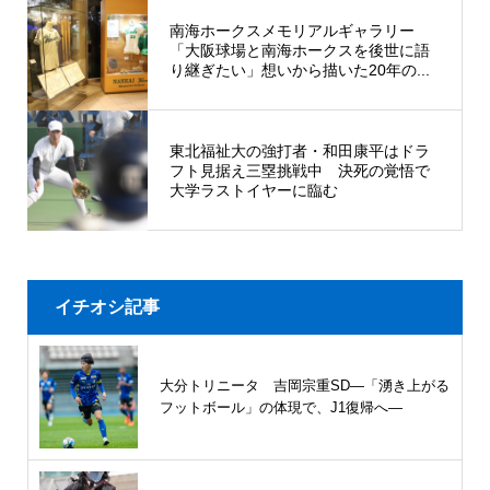
南海ホークスメモリアルギャラリー
「大阪球場と南海ホークスを後世に語
り継ぎたい」想いから描いた20年の...
東北福祉大の強打者・和田康平はドラ
フト見据え三塁挑戦中 決死の覚悟で
大学ラストイヤーに臨む
イチオシ記事
大分トリニータ 吉岡宗重SD―「湧き上がる
フットボール」の体現で、J1復帰へ―