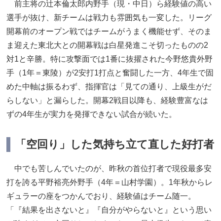
前主将の辻本倫太郎内野手（現・中日）ら経験値の高い
選手が抜け、新チームは戦力も雰囲気も一変した。リーグ
開幕前のオープン戦ではチームがうまく機能せず、そのま
ま迎えた東北大との開幕戦は白星発進こそ切ったものの2
対1と辛勝。特に攻撃面では1番に抜擢された今野悠貴外野
手（1年＝東陵）が2安打1打点と奮闘した一方、4年生で固
めた中軸は振るわず、指揮官は「見ての通り、上級生がだ
らしない」と漏らした。開幕2戦目以降も、経験豊富なは
ずの4年生が実力を発揮できない試合が続いた。
「空回り」した気持ち立て直した好打者
中でも苦しんでいたのが、昨秋の首位打者で現役最多安
打を誇る平野裕亮外野手（4年＝山村学園）。1年秋からレ
ギュラーの座をつかんでおり、経験値はチーム随一。
「『結果を出さないと』『自分がやらないと』という思い