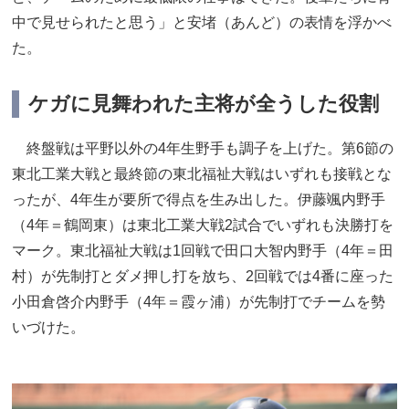
中で見せられたと思う」と安堵（あんど）の表情を浮かべ
た。
ケガに見舞われた主将が全うした役割
終盤戦は平野以外の4年生野手も調子を上げた。第6節の
東北工業大戦と最終節の東北福祉大戦はいずれも接戦とな
ったが、4年生が要所で得点を生み出した。伊藤颯内野手
（4年＝鶴岡東）は東北工業大戦2試合でいずれも決勝打を
マーク。東北福祉大戦は1回戦で田口大智内野手（4年＝田
村）が先制打とダメ押し打を放ち、2回戦では4番に座った
小田倉啓介内野手（4年＝霞ヶ浦）が先制打でチームを勢
いづけた。