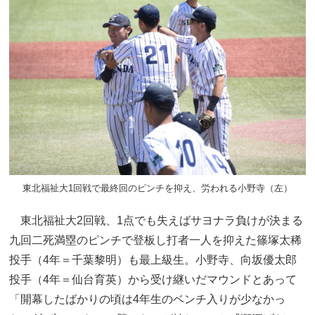
東北福祉大1回戦で最終回のピンチを抑え、労われる小野寺（左）
東北福祉大2回戦、1点でも失えばサヨナラ負けが決まる
九回二死満塁のピンチで登板し打者一人を抑えた篠塚太稀
投手（4年＝千葉黎明）も最上級生。小野寺、向坂優太郎
投手（4年＝仙台育英）から受け継いだマウンドとあって
「開幕したばかりの頃は4年生のベンチ入りが少なかっ