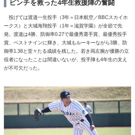
ピンチを救った4年生救援陣の奮闘
投げては渡邉一生投手（3年＝日本航空／BBCスカイホ
ークス）と大城海翔投手（1年＝滋賀学園）が全節で先
発。渡邉は4勝、防御率0.27で最優秀選手賞、最優秀投手
賞、ベストナインに輝き、大城もルーキーながら3勝、防
御率1.38と堂々たる成績を残した。若き両左腕が優勝の立
役者になったことは間違いないが、投手陣も4年生の支え
が不可欠だった。