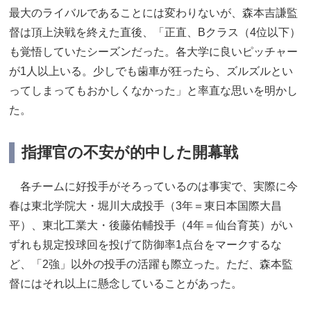
最大のライバルであることには変わりないが、森本吉謙監
督は頂上決戦を終えた直後、「正直、Bクラス（4位以下）
も覚悟していたシーズンだった。各大学に良いピッチャー
が1人以上いる。少しでも歯車が狂ったら、ズルズルとい
ってしまってもおかしくなかった」と率直な思いを明かし
た。
指揮官の不安が的中した開幕戦
各チームに好投手がそろっているのは事実で、実際に今
春は東北学院大・堀川大成投手（3年＝東日本国際大昌
平）、東北工業大・後藤佑輔投手（4年＝仙台育英）がい
ずれも規定投球回を投げて防御率1点台をマークするな
ど、「2強」以外の投手の活躍も際立った。ただ、森本監
督にはそれ以上に懸念していることがあった。