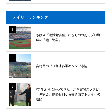
デイリーランキング
1
もはや「絶滅危惧種」になりつつあるプロ野
球の「地方巡業」
2
宮崎県のプロ野球春季キャンプ事情
3
約1年ぶりに帰ってきた「岸岡智樹のラグビ
ー体験会」数的有利から導き出すトライへの
道筋