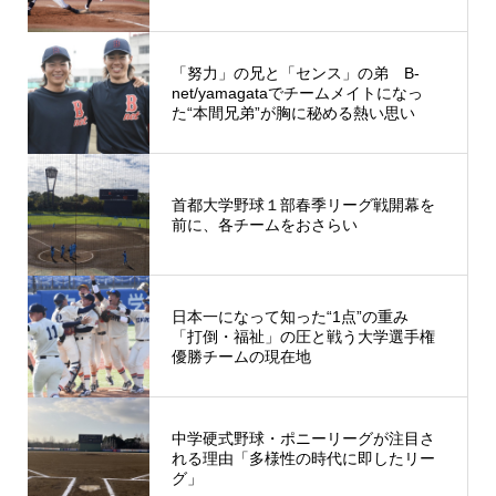
「努力」の兄と「センス」の弟 B-
net/yamagataでチームメイトになっ
た“本間兄弟”が胸に秘める熱い思い
首都大学野球１部春季リーグ戦開幕を
前に、各チームをおさらい
日本一になって知った“1点”の重み
「打倒・福祉」の圧と戦う大学選手権
優勝チームの現在地
中学硬式野球・ポニーリーグが注目さ
れる理由「多様性の時代に即したリー
グ」