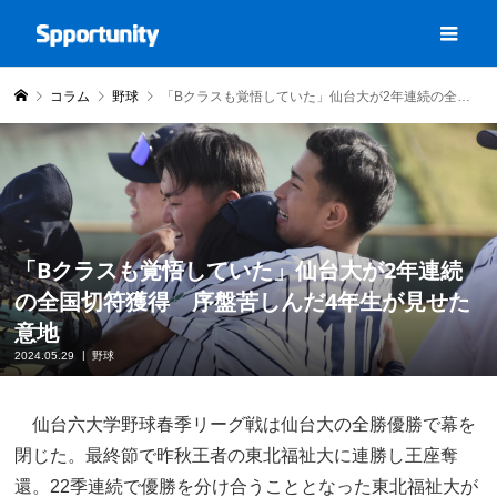
コラム
野球
「Bクラスも覚悟していた」仙台大が2年連続の全国切符獲得 序盤苦しんだ4年生が見せた意地
「Bクラスも覚悟していた」仙台大が2年連続
の全国切符獲得 序盤苦しんだ4年生が見せた
意地
2024.05.29
野球
仙台六大学野球春季リーグ戦は仙台大の全勝優勝で幕を
閉じた。最終節で昨秋王者の東北福祉大に連勝し王座奪
還。22季連続で優勝を分け合うこととなった東北福祉大が