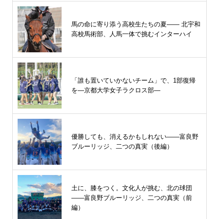
馬の命に寄り添う高校生たちの夏—— 北宇和
高校馬術部、人馬一体で挑むインターハイ
「誰も置いていかないチーム」で、1部復帰
を―京都大学女子ラクロス部―
優勝しても、消えるかもしれない――富良野
ブルーリッジ、二つの真実（後編）
土に、膝をつく。文化人が挑む、北の球団
――富良野ブルーリッジ、二つの真実（前
編）