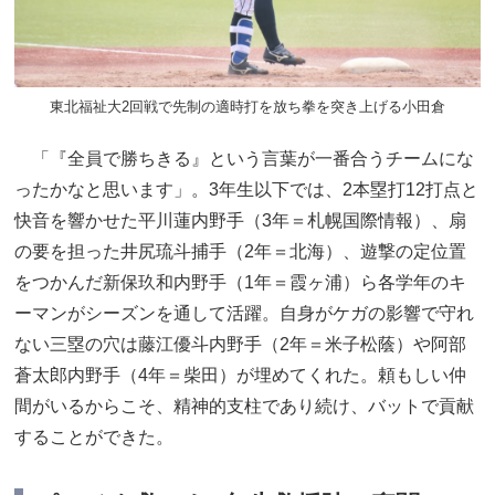
東北福祉大2回戦で先制の適時打を放ち拳を突き上げる小田倉
「『全員で勝ちきる』という言葉が一番合うチームにな
ったかなと思います」。3年生以下では、2本塁打12打点と
快音を響かせた平川蓮内野手（3年＝札幌国際情報）、扇
の要を担った井尻琉斗捕手（2年＝北海）、遊撃の定位置
をつかんだ新保玖和内野手（1年＝霞ヶ浦）ら各学年のキ
ーマンがシーズンを通して活躍。自身がケガの影響で守れ
ない三塁の穴は藤江優斗内野手（2年＝米子松蔭）や阿部
蒼太郎内野手（4年＝柴田）が埋めてくれた。頼もしい仲
間がいるからこそ、精神的支柱であり続け、バットで貢献
することができた。