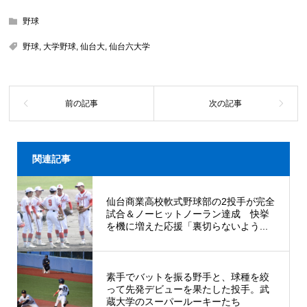
野球
野球
,
大学野球
,
仙台大
,
仙台六大学
関連記事
仙台商業高校軟式野球部の2投手が完全
試合＆ノーヒットノーラン達成 快挙
を機に増えた応援「裏切らないよう...
素手でバットを振る野手と、球種を絞
って先発デビューを果たした投手。武
蔵大学のスーパールーキーたち