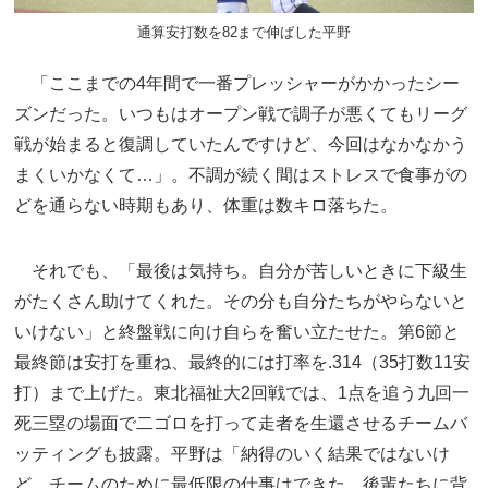
通算安打数を82まで伸ばした平野
「ここまでの4年間で一番プレッシャーがかかったシー
ズンだった。いつもはオープン戦で調子が悪くてもリーグ
戦が始まると復調していたんですけど、今回はなかなかう
まくいかなくて…」。不調が続く間はストレスで食事がの
どを通らない時期もあり、体重は数キロ落ちた。
それでも、「最後は気持ち。自分が苦しいときに下級生
がたくさん助けてくれた。その分も自分たちがやらないと
いけない」と終盤戦に向け自らを奮い立たせた。第6節と
最終節は安打を重ね、最終的には打率を.314（35打数11安
打）まで上げた。東北福祉大2回戦では、1点を追う九回一
死三塁の場面で二ゴロを打って走者を生還させるチームバ
ッティングも披露。平野は「納得のいく結果ではないけ
ど、チームのために最低限の仕事はできた。後輩たちに背