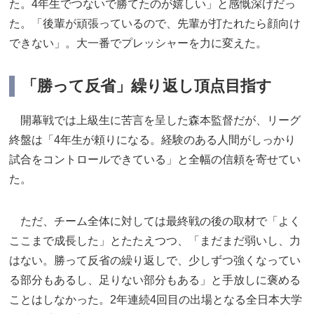
た。4年生でつないで勝てたのが嬉しい」と感慨深げだっ
た。「後輩が頑張っているので、先輩が打たれたら顔向け
できない」。大一番でプレッシャーを力に変えた。
「勝って反省」繰り返し頂点目指す
開幕戦では上級生に苦言を呈した森本監督だが、リーグ
終盤は「4年生が頼りになる。経験のある人間がしっかり
試合をコントロールできている」と全幅の信頼を寄せてい
た。
ただ、チーム全体に対しては最終戦の後の取材で「よく
ここまで成長した」とたたえつつ、「まだまだ弱いし、力
はない。勝って反省の繰り返しで、少しずつ強くなってい
る部分もあるし、足りない部分もある」と手放しに褒める
ことはしなかった。2年連続4回目の出場となる全日本大学