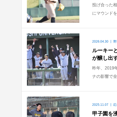
投げ合った
にマウンドを
2026.04.30
野
ルーキー
が醸し出
昨年、201
ナの影響で全
2025.11.07
応
甲子園を