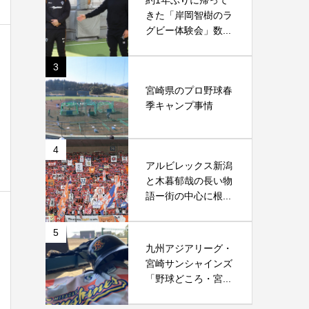
約1年ぶりに帰って
きた「岸岡智樹のラ
グビー体験会」数...
3
宮崎県のプロ野球春
季キャンプ事情
4
アルビレックス新潟
と木暮郁哉の長い物
語ー街の中心に根...
5
九州アジアリーグ・
宮崎サンシャインズ
「野球どころ・宮...