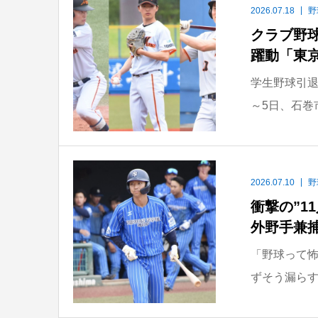
2026.07.18
野
クラブ野球
躍動「東
学生野球引退
～5日、石巻
2026.07.10
野
衝撃の”1
外野手兼
「野球って怖
ずそう漏らす