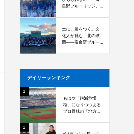
良野ブルーリッジ、...
土に、膝をつく。文
化人が挑む、北の球
団――富良野ブルー...
デイリーランキング
1
もはや「絶滅危惧
種」になりつつある
プロ野球の「地方...
2