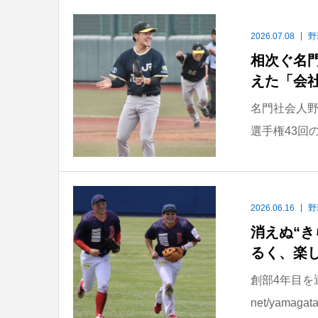
2026.07.08
野
相次ぐ名
えた「会
名門社会人野
選手権43回
2026.06.16
野
消えぬ“
るく、楽
創部4年目を
net/yam