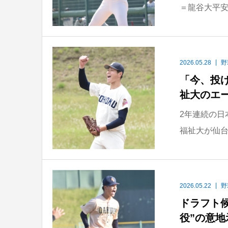
＝龍谷大平安
2026.05.28
野
「今、投
祉大のエ
2年連続の日
福祉大が仙台
2026.05.22
野
ドラフト
役”の意地