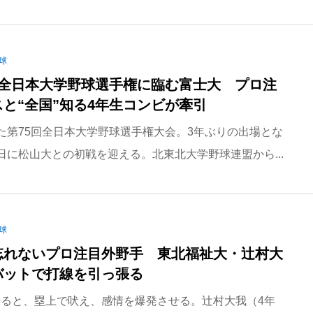
球
の全日本大学野球選手権に臨む富士大 プロ注
と“全国”知る4年生コンビが牽引
た第75回全日本大学野球選手権大会。3年ぶりの出場とな
日に松山大との初戦を迎える。北東北大学野球連盟から...
球
”忘れないプロ注目外野手 東北福祉大・辻村大
バットで打線を引っ張る
ると、塁上で吠え、感情を爆発させる。辻村大我（4年