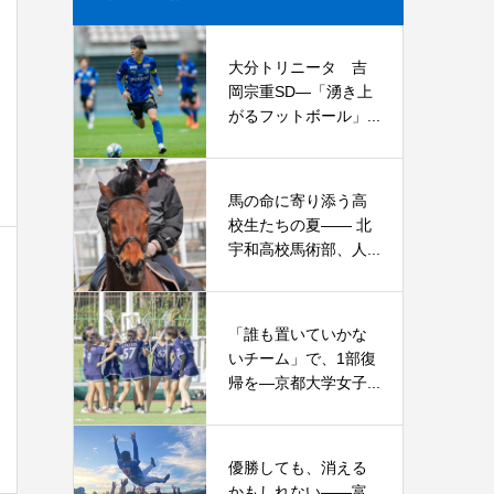
大分トリニータ 吉
岡宗重SD―「湧き上
がるフットボール」...
馬の命に寄り添う高
校生たちの夏—— 北
宇和高校馬術部、人...
「誰も置いていかな
いチーム」で、1部復
帰を―京都大学女子...
優勝しても、消える
かもしれない――富