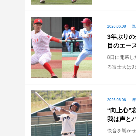
2026.06.08
野
3年ぶり
目のエース
8日に開幕し
る富士大は9
2026.06.06
野
“向上心
我は声と
快音を響かせ