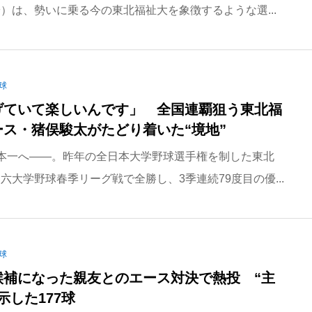
）は、勢いに乗る今の東北福祉大を象徴するような選...
球
げていて楽しいんです」 全国連覇狙う東北福
ース・猪俣駿太がたどり着いた“境地”
本一へ――。昨年の全日本大学野球選手権を制した東北
六大学野球春季リーグ戦で全勝し、3季連続79度目の優...
球
候補になった親友とのエース対決で熱投 “主
示した177球