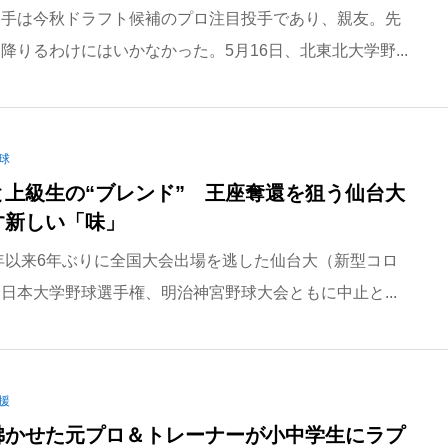
相手は今秋ドラフト候補のプロ注目投手であり、親友。先
降りるわけにはいかなかった。5月16日、北東北大学野...
球
と上級生の“ブレンド” 王座奪還を狙う仙台大
す新しい「味」
9年以来6年ぶりに全国大会出場を逃した仙台大（新型コロ
日本大学野球選手権、明治神宮野球大会ともに中止と...
援
沸かせた元プロ＆トレーナーが小中学生にラプ