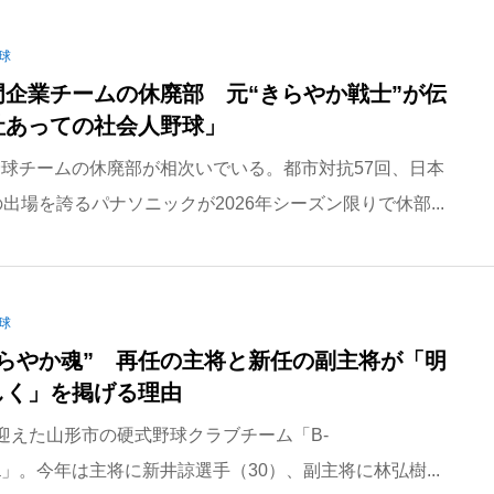
球
門企業チームの休廃部 元“きらやか戦士”が伝
社あっての社会人野球」
球チームの休廃部が相次いでいる。都市対抗57回、日本
の出場を誇るパナソニックが2026年シーズン限りで休部...
球
きらやか魂” 再任の主将と新任の副主将が「明
しく」を掲げる理由
迎えた山形市の硬式野球クラブチーム「B-
agata」。今年は主将に新井諒選手（30）、副主将に林弘樹...