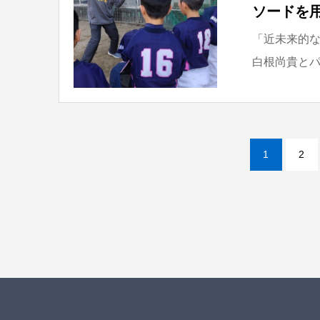
ソードを
「近未来的な
白根尚貴とパ
1
2