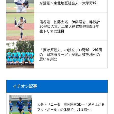
が活躍〜東北地区社会人・大学野球...
熊谷蓮、佐藤大拓、伊藤理壱…昨秋計
20登板の東北工業大硬式野球部新2年
生トリオに注目
「夢が原動力」の独立プロ野球 2球団
の「日本海リーグ」が地元被災地への
思いを刻む
イチオシ記事
大分トリニータ 吉岡宗重SD―「湧き上がる
フットボール」の体現で、J1復帰へ―