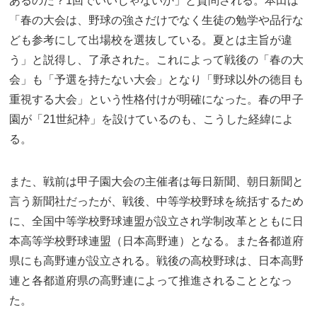
あるのだ？1回でいいじゃないか」と質問される。本田は
「春の大会は、野球の強さだけでなく生徒の勉学や品行な
ども参考にして出場校を選抜している。夏とは主旨が違
う」と説得し、了承された。これによって戦後の「春の大
会」も「予選を持たない大会」となり「野球以外の徳目も
重視する大会」という性格付けが明確になった。春の甲子
園が「21世紀枠」を設けているのも、こうした経緯によ
る。
また、戦前は甲子園大会の主催者は毎日新聞、朝日新聞と
言う新聞社だったが、戦後、中等学校野球を統括するため
に、全国中等学校野球連盟が設立され学制改革とともに日
本高等学校野球連盟（日本高野連）となる。また各都道府
県にも高野連が設立される。戦後の高校野球は、日本高野
連と各都道府県の高野連によって推進されることとなっ
た。