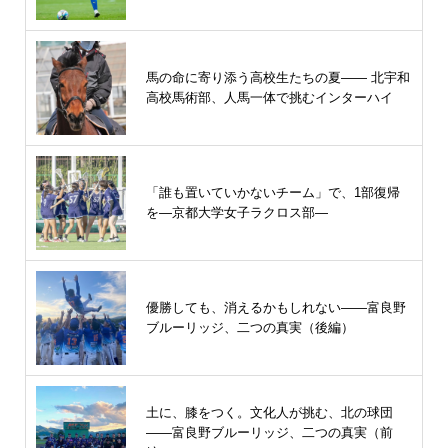
馬の命に寄り添う高校生たちの夏—— 北宇和
高校馬術部、人馬一体で挑むインターハイ
「誰も置いていかないチーム」で、1部復帰
を―京都大学女子ラクロス部―
優勝しても、消えるかもしれない――富良野
ブルーリッジ、二つの真実（後編）
土に、膝をつく。文化人が挑む、北の球団
――富良野ブルーリッジ、二つの真実（前