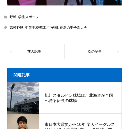
野球
,
学生スポーツ
高校野球
,
中等学校野球
,
甲子園
,
春夏の甲子園大会
関連記事
旭川スタルヒン球場は、北海道が全国
へ誇る伝説の球場
東日本大震災から10年 楽天イーグルス