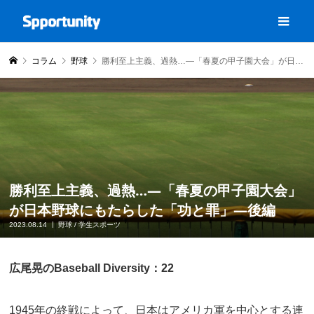
コラム
野球
勝利至上主義、過熱…―「春夏の甲子園大会」が日本野球にもたらした「功と罪」―後編
勝利至上主義、過熱…―「春夏の甲子園大会」
が日本野球にもたらした「功と罪」―後編
2023.08.14
野球
/
学生スポーツ
広尾晃のBaseball Diversity：22
1945年の終戦によって、日本はアメリカ軍を中心とする連