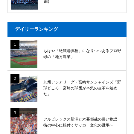
編）
デイリーランキング
1
もはや「絶滅危惧種」になりつつあるプロ野
球の「地方巡業」
2
九州アジアリーグ・宮崎サンシャインズ「野
球どころ・宮崎の球団が本気の改革を始め
た」
3
アルビレックス新潟と木暮郁哉の長い物語ー
街の中心に根付くサッカー文化の継承へ