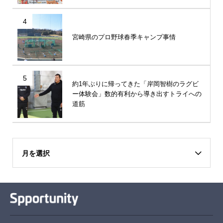
4
宮崎県のプロ野球春季キャンプ事情
5
約1年ぶりに帰ってきた「岸岡智樹のラグビ
ー体験会」数的有利から導き出すトライへの
道筋
月を選択