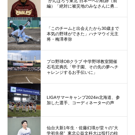
”がんばろう東北”日本一への軌跡（前
編）「絶対に被災地のみなさんに勇...
「このチームと出会えたから30歳まで
本気の野球ができた」ハナマウイ元主
将・梅澤孝弥
プロ野球OBクラブ 中学野球教室開催
石毛宏典氏「甲子園、その先の夢へチ
ャレンジするお手伝いに」
LIGAサマーキャンプ2024in北海道、参
加した選手、コーディネーターの声
仙台大新1年生・佐藤幻瑛が堂々の”大
学初先発” 東北公益文科大は投打の柱