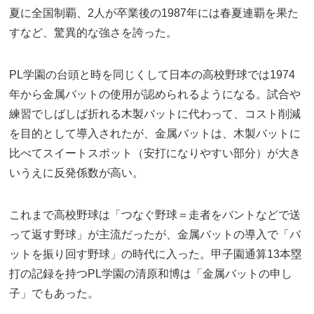
夏に全国制覇、2人が卒業後の1987年には春夏連覇を果た
すなど、驚異的な強さを誇った。
PL学園の台頭と時を同じくして日本の高校野球では1974
年から金属バットの使用が認められるようになる。試合や
練習でしばしば折れる木製バットに代わって、コスト削減
を目的として導入されたが、金属バットは、木製バットに
比べてスイートスポット（安打になりやすい部分）が大き
いうえに反発係数が高い。
これまで高校野球は「つなぐ野球＝走者をバントなどで送
って返す野球」が主流だったが、金属バットの導入で「バ
ットを振り回す野球」の時代に入った。甲子園通算13本塁
打の記録を持つPL学園の清原和博は「金属バットの申し
子」でもあった。