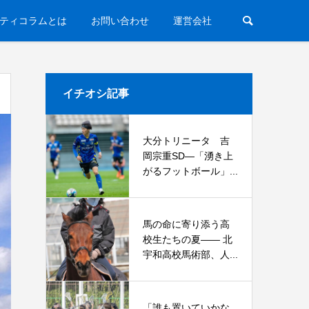
ティコラムとは
お問い合わせ
運営会社
イチオシ記事
大分トリニータ 吉
岡宗重SD―「湧き上
がるフットボール」...
馬の命に寄り添う高
校生たちの夏—— 北
宇和高校馬術部、人...
「誰も置いていかな