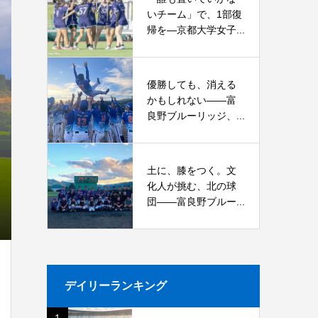
いチーム」で、1部復
帰を―京都大学女子...
優勝しても、消える
かもしれない――富
良野ブルーリッジ、...
土に、膝をつく。文
化人が挑む、北の球
団――富良野ブルー...
デイリーランキング