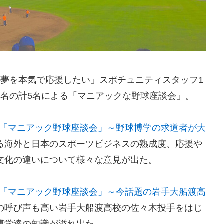
の夢を本気で応援したい」スポチュニティスタッフ1
1名の計5名による「マニアックな野球座談会」。
ents【第1回】「マニアック野球座談会」～野球博学の求道者が大
る海外と日本のスポーツビジネスの熟成度、応援や
文化の違いについて様々な意見が出た。
ents【第2回】「マニアック野球座談会」～今話題の岩手大船渡高
の呼び声も高い岩手大船渡高校の佐々木投手をはじ