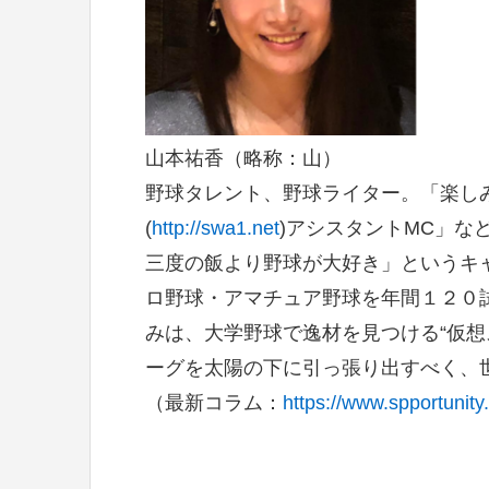
山本祐香（略称：山）
野球タレント、野球ライター。「楽しみ
(
http://swa1.net
)アシスタントMC」な
三度の飯より野球が大好き」というキ
ロ野球・アマチュア野球を年間１２０
みは、大学野球で逸材を見つける“仮想
ーグを太陽の下に引っ張り出すべく、
（最新コラム：
https://www.spportunit