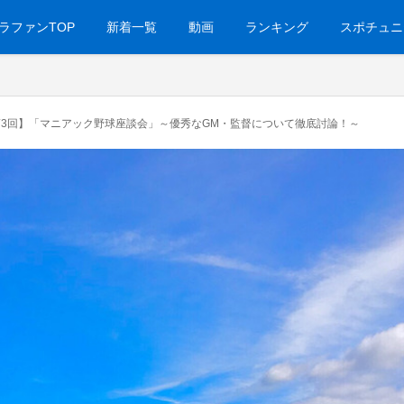
ラファンTOP
新着一覧
動画
ランキング
スポチュニ
Presents 【第3回】「マニアック野球座談会」～優秀なGM・監督について徹底討論！～