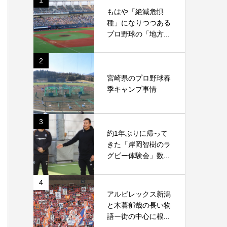
1
もはや「絶滅危惧
種」になりつつある
プロ野球の「地方...
2
宮崎県のプロ野球春
季キャンプ事情
3
約1年ぶりに帰って
きた「岸岡智樹のラ
グビー体験会」数...
4
アルビレックス新潟
と木暮郁哉の長い物
語ー街の中心に根...