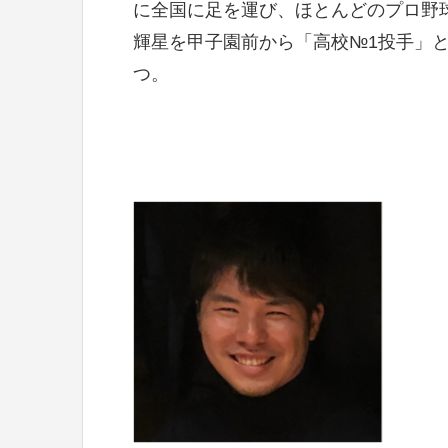
に全国に足を運び、ほとんどのプロ野
輝星を甲子園前から「高校№1投手」
つ。