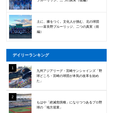
ブルーリッジ、二つの真実（後編）
土に、膝をつく。文化人が挑む、北の球団
――富良野ブルーリッジ、二つの真実（前
編）
デイリーランキング
1
九州アジアリーグ・宮崎サンシャインズ「野
球どころ・宮崎の球団が本気の改革を始め
た」
2
もはや「絶滅危惧種」になりつつあるプロ野
球の「地方巡業」