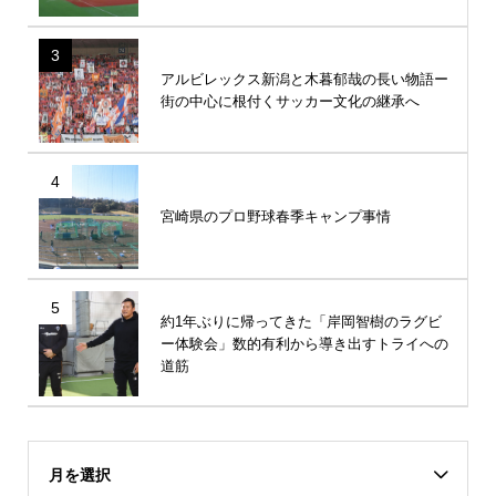
3
アルビレックス新潟と木暮郁哉の長い物語ー
街の中心に根付くサッカー文化の継承へ
4
宮崎県のプロ野球春季キャンプ事情
5
約1年ぶりに帰ってきた「岸岡智樹のラグビ
ー体験会」数的有利から導き出すトライへの
道筋
月を選択