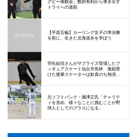
グビー体験会」数的有利から導き出す
トライへの道筋
【平昌五輪】カーリング女子の準決勝
を前に、生きた北海道弁を学ぼう
羽生結弦さんがサプライズ登場したフ
ィギュアスケート仙台市長杯 激励受
けた後輩スケーターは歓喜のち熱演...
元ソフトバンク・攝津正氏「チャリテ
ィを含め、様々なことに挑むことが野
球人としてのプラスになる」