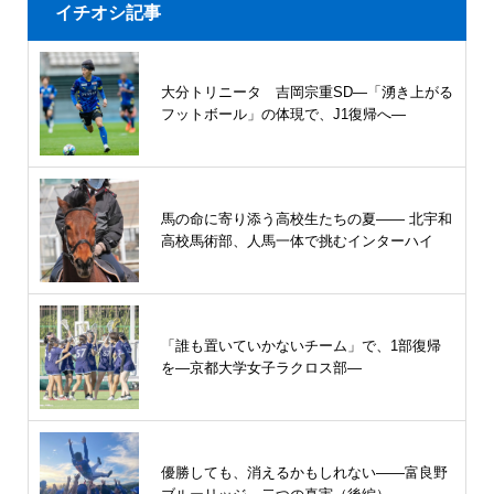
イチオシ記事
大分トリニータ 吉岡宗重SD―「湧き上がる
フットボール」の体現で、J1復帰へ―
馬の命に寄り添う高校生たちの夏—— 北宇和
高校馬術部、人馬一体で挑むインターハイ
「誰も置いていかないチーム」で、1部復帰
を―京都大学女子ラクロス部―
優勝しても、消えるかもしれない――富良野