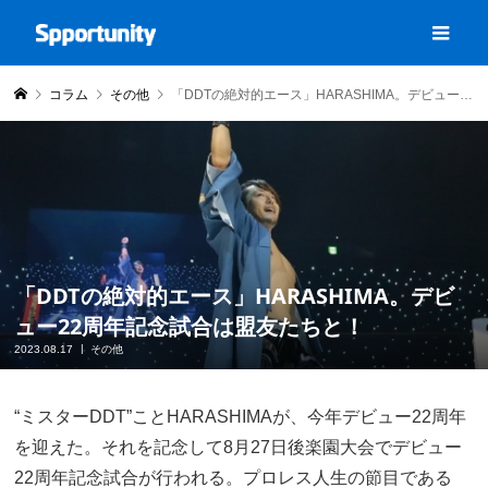
コラム
その他
「DDTの絶対的エース」HARASHIMA。デビュー22周年記念試合は盟友たちと！
「DDTの絶対的エース」HARASHIMA。デビ
ュー22周年記念試合は盟友たちと！
2023.08.17
その他
“ミスターDDT”ことHARASHIMAが、今年デビュー22周年
を迎えた。それを記念して8月27日後楽園大会でデビュー
22周年記念試合が行われる。プロレス人生の節目である