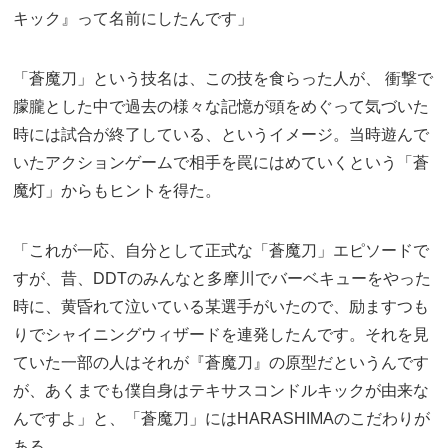
キック』って名前にしたんです」
「蒼魔刀」という技名は、この技を食らった人が、 衝撃で
朦朧とした中で過去の様々な記憶が頭をめぐって気づいた
時には試合が終了している、というイメージ。当時遊んで
いたアクションゲームで相手を罠にはめていくという「蒼
魔灯」からもヒントを得た。
「これが一応、自分として正式な「蒼魔刀」エピソードで
すが、昔、DDTのみんなと多摩川でバーベキューをやった
時に、黄昏れて泣いている某選手がいたので、励ますつも
りでシャイニングウィザードを連発したんです。それを見
ていた一部の人はそれが『蒼魔刀』の原型だというんです
が、あくまでも僕自身はテキサスコンドルキックが由来な
んですよ」と、「蒼魔刀」にはHARASHIMAのこだわりが
ある。