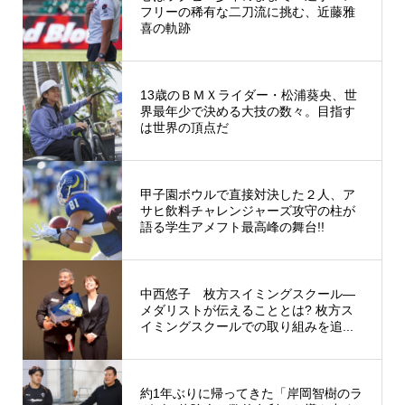
フリーの稀有な二刀流に挑む、近藤雅
喜の軌跡
13歳のＢＭＸライダー・松浦葵央、世
界最年少で決める大技の数々。目指す
は世界の頂点だ
甲子園ボウルで直接対決した２人、ア
サヒ飲料チャレンジャーズ攻守の柱が
語る学生アメフト最高峰の舞台!!
中西悠子 枚方スイミングスクール―
メダリストが伝えることとは? 枚方ス
イミングスクールでの取り組みを追...
約1年ぶりに帰ってきた「岸岡智樹のラ