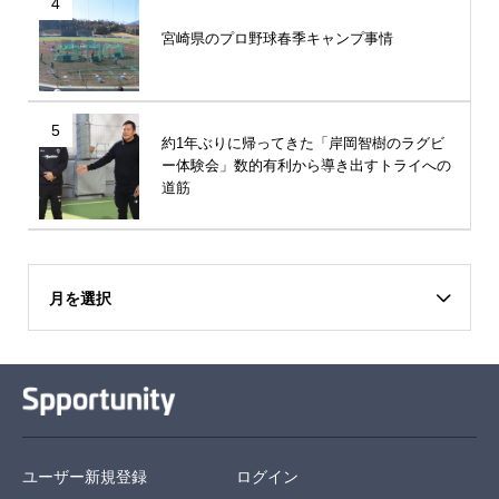
4
宮崎県のプロ野球春季キャンプ事情
5
約1年ぶりに帰ってきた「岸岡智樹のラグビ
ー体験会」数的有利から導き出すトライへの
道筋
月を選択
ユーザー新規登録
ログイン