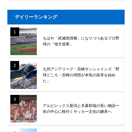
デイリーランキング
1
もはや「絶滅危惧種」になりつつあるプロ野
球の「地方巡業」
2
九州アジアリーグ・宮崎サンシャインズ「野
球どころ・宮崎の球団が本気の改革を始め
た」
3
アルビレックス新潟と木暮郁哉の長い物語ー
街の中心に根付くサッカー文化の継承へ