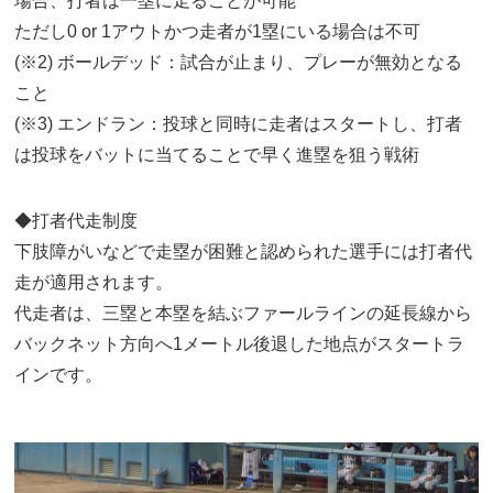
場合、打者は一塁に走ることが可能
ただし0 or 1アウトかつ走者が1塁にいる場合は不可
(※2) ボールデッド：試合が止まり、プレーが無効となる
こと
(※3) エンドラン：投球と同時に走者はスタートし、打者
は投球をバットに当てることで早く進塁を狙う戦術
◆打者代走制度
下肢障がいなどで走塁が困難と認められた選手には打者代
走が適用されます。
代走者は、三塁と本塁を結ぶファールラインの延長線から
バックネット方向へ1メートル後退した地点がスタートラ
インです。