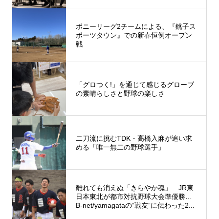
ポニーリーグ2チームによる、『銚子ス
ポーツタウン』での新春恒例オープン
戦
「グロつく!」を通じて感じるグローブ
の素晴らしさと野球の楽しさ
二刀流に挑むTDK・高橋入麻が追い求
める「唯一無二の野球選手」
離れても消えぬ「きらやか魂」 JR東
日本東北が都市対抗野球大会準優勝…
B-net/yamagataの“戦友”に伝わった2...