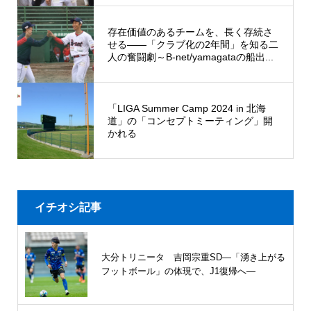
存在価値のあるチームを、長く存続さ
せる――「クラブ化の2年間」を知る二
人の奮闘劇～B-net/yamagataの船出...
「LIGA Summer Camp 2024 in 北海
道」の「コンセプトミーティング」開
かれる
イチオシ記事
大分トリニータ 吉岡宗重SD―「湧き上がる
フットボール」の体現で、J1復帰へ―