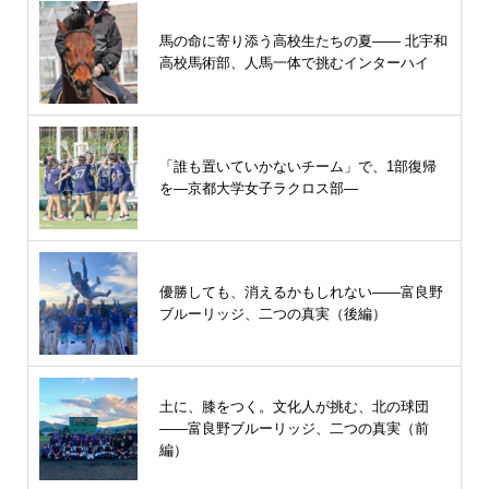
馬の命に寄り添う高校生たちの夏—— 北宇和
高校馬術部、人馬一体で挑むインターハイ
「誰も置いていかないチーム」で、1部復帰
を―京都大学女子ラクロス部―
優勝しても、消えるかもしれない――富良野
ブルーリッジ、二つの真実（後編）
土に、膝をつく。文化人が挑む、北の球団
――富良野ブルーリッジ、二つの真実（前
編）