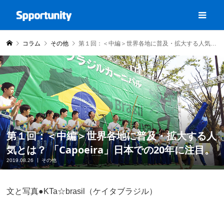
コラム
その他
第１回：＜中編＞世界各地に普及・拡大する人気とは？ 「Capoeira」日本での20年に注目。
第１回：＜中編＞世界各地に普及・拡大する人
気とは？ 「Capoeira」日本での20年に注目。
2019.08.26
その他
文と写真●KTa☆brasil（ケイタブラジル）