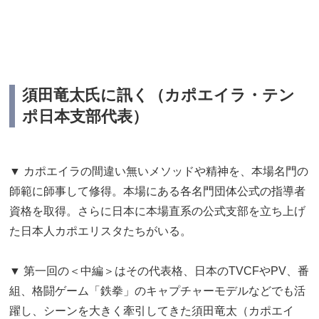
須田竜太氏に訊く（カポエイラ・テン
ポ日本支部代表）
▼ カポエイラの間違い無いメソッドや精神を、本場名門の
師範に師事して修得。本場にある各名門団体公式の指導者
資格を取得。さらに日本に本場直系の公式支部を立ち上げ
た日本人カポエリスタたちがいる。
▼ 第一回の＜中編＞はその代表格、日本のTVCFやPV、番
組、格闘ゲーム「鉄拳」のキャプチャーモデルなどでも活
躍し、シーンを大きく牽引してきた須田竜太（カポエイ