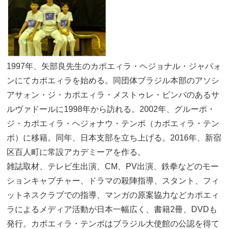
1997年、矢部良先生のカポエィラ・ヘジョナル・ジャパォ
ンにてカポエィラを始める。同団体ブラジル本部のアソシ
アサォン・ジ・カポエィラ・メストゥレ・ビンバのあるサ
ルヴァドールに1998年から訪れる。2002年、グルーポ・
ジ・カポエィラ・ヘジォナウ・テンポ（カポエィラ・テン
ポ）に移籍。同年、日本支部を立ち上げる。2016年、新宿
区百人町に常設アカデミーアを作る。
雑誌取材、テレビ生出演、CM、PV出演、鉄拳などのモー
ションキャプチャー、ドラマの殺陣指導、スタント、フィ
ットネスクラブでの指導、マンガの原案協力などカポエィ
ラによるメディア活動が日本一幅広く、書籍2冊、DVDも
発行。カポエィラ・テンポはブラジル大使館の公認を得て