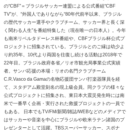
の“CBF”＝ブラジルサッカー連盟による公式番組“CBF
TV”が、“外国人でありながら“80年代前半以来、ブラジル
の歴代サッカー選手やクラブチーム、サッカー界と長く深
く関わる人生”を番組特集した（現在唯一の日本人）。今年
も南米リベルタドーレス杯番組や、CBFブラジル杯公式プ
ロジェクトに招集されている。ブラジルとのご縁は幼少よ
り約35年。10代より両国を往復し続ける活動は2018年で
22年目。ブラジル政府各省／リオ市観光局事業公式実績
者。サンバ応援の本場：リオの名門クラブチーム
C.R.Vasco da Gamaの名物応援団サンバ打楽器隊員を経
て、スタヂアム殿堂刻名の現上級会員。同クラブの様々な
公式プロジェクトに招集され、東日本大震災発生時には南
米で一番早く企画・実行された救援プロジェクトの一員で
もある。 日本でもTV/FM/新聞/雑誌/WEBなどのメディアで
はサッカーや音楽を中心にブラジルや欧米ラテン諸国のプ
レゼンターとして活躍。TBSスーパーサッカー、スポナ