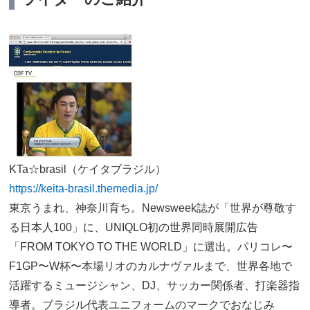
KTa☆brasil（ケイタブラジル）
https://keita-brasil.themedia.jp/
東京うまれ、神奈川育ち。Newsweek誌が「世界が尊敬す
る日本人100」に、UNIQLO初の世界同時展開広告
「FROM TOKYO TO THE WORLD」に選出。パリコレ〜
F1GP〜W杯〜本場リオのカルナヴァルまで、世界各地で
活躍するミュージシャン、DJ、サッカー関係者、打楽器指
導者。ブラジル代表ユニフォームのマークでおなじみ