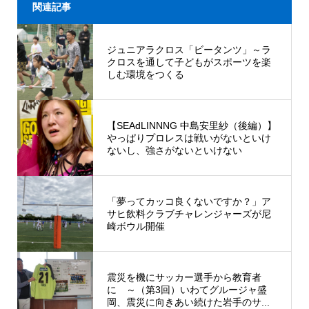
関連記事
ジュニアラクロス「ビータンツ」～ラ
クロスを通して子どもがスポーツを楽
しむ環境をつくる
【SEAdLINNNG 中島安里紗（後編）】
やっぱりプロレスは戦いがないといけ
ないし、強さがないといけない
「夢ってカッコ良くないですか？」ア
サヒ飲料クラブチャレンジャーズが尼
崎ボウル開催
震災を機にサッカー選手から教育者
に ～（第3回）いわてグルージャ盛
岡、震災に向きあい続けた岩手のサ...