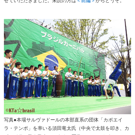
せていただきました。未読の方は
＜前編＞
からどうぞ。
写真●本場サルヴァドールの本部直系の団体「カポエイ
ラ・テンポ」を率いる須田竜太氏（中央で太鼓を叩き、カ