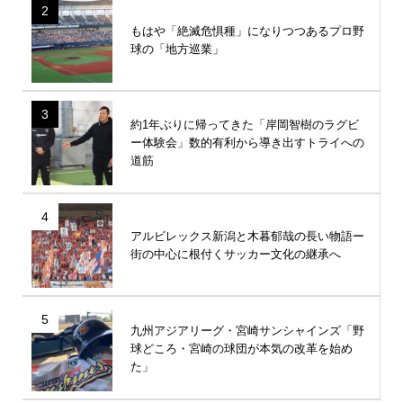
2
もはや「絶滅危惧種」になりつつあるプロ野
球の「地方巡業」
3
約1年ぶりに帰ってきた「岸岡智樹のラグビ
ー体験会」数的有利から導き出すトライへの
道筋
4
アルビレックス新潟と木暮郁哉の長い物語ー
街の中心に根付くサッカー文化の継承へ
5
九州アジアリーグ・宮崎サンシャインズ「野
球どころ・宮崎の球団が本気の改革を始め
た」