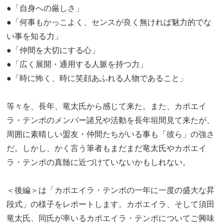
●「自身への厳しさ」
●「何事もかっこよく、センスが良く無ければ魅力的でな
い事を知る力」
●「仲間を大切にする心」
●「広く展開・通用する人脈を持つ力」
●「時に怖く、時に笑顔あふれる人物であること」
等々を、長年、竜太氏から感じて来た。また、カポエイ
ラ・テンポのメンバー諸兄や活動を長年垣間見て来たが、
周囲に素晴しい盟友・仲間たちがいる事も「彼ら」の強さ
だ。しかし、かく言う筆者もまだまだ竜太氏やカポエイ
ラ・テンポの真髄に近づけていないかもしれない。
＜後編＞は「カポエイラ・テンポの一年に一度の盛大な昇
段式」の様子をレポートします。カポエイラ、そして須田
竜太氏、同氏が率いるカポエイラ・テンポについてご興味