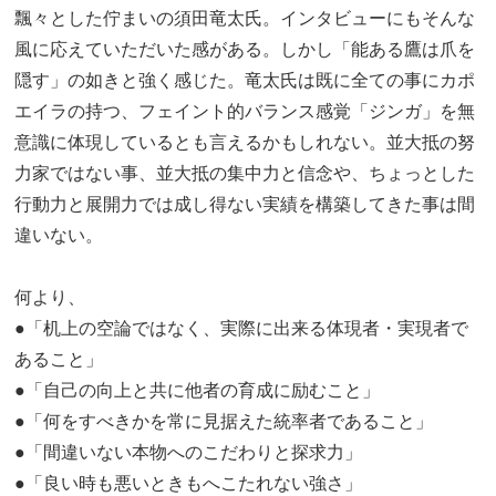
飄々とした佇まいの須田竜太氏。インタビューにもそんな
風に応えていただいた感がある。しかし「能ある鷹は爪を
隠す」の如きと強く感じた。竜太氏は既に全ての事にカポ
エイラの持つ、フェイント的バランス感覚「ジンガ」を無
意識に体現しているとも言えるかもしれない。並大抵の努
力家ではない事、並大抵の集中力と信念や、ちょっとした
行動力と展開力では成し得ない実績を構築してきた事は間
違いない。
何より、
●「机上の空論ではなく、実際に出来る体現者・実現者で
あること」
●「自己の向上と共に他者の育成に励むこと」
●「何をすべきかを常に見据えた統率者であること」
●「間違いない本物へのこだわりと探求力」
●「良い時も悪いときもへこたれない強さ」