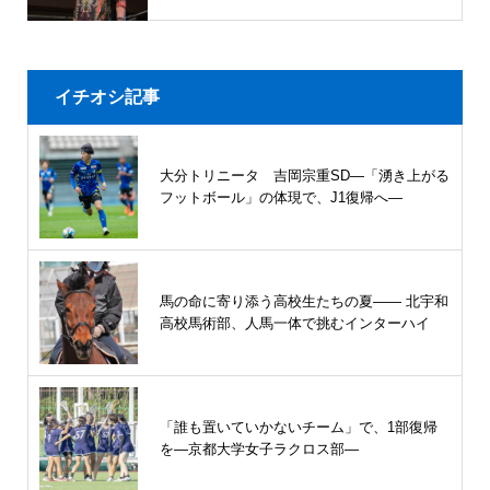
イチオシ記事
大分トリニータ 吉岡宗重SD―「湧き上がる
フットボール」の体現で、J1復帰へ―
馬の命に寄り添う高校生たちの夏—— 北宇和
高校馬術部、人馬一体で挑むインターハイ
「誰も置いていかないチーム」で、1部復帰
を―京都大学女子ラクロス部―