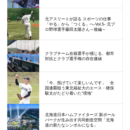
元アスリートが語る スポーツの仕事
「やる」から「つくる」へ‐Vol.5‐ 元プ
ロ野球選手藤田太陽さん～後編～
クラブチーム在籍選手が感じる、都市
対抗とクラブ選手権の存在価値
「今、投げていて楽しいんです」 全
国連覇狙う東北福祉大のエース・猪俣
駿太がたどり着いた“境地”
北海道日本ハムファイターズ 新ボール
パークが生み出す共同創造空間「北海
道の新たなシンボルになる」