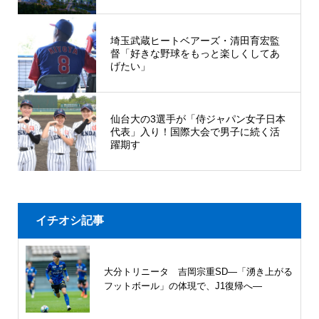
埼玉武蔵ヒートベアーズ・清田育宏監
督「好きな野球をもっと楽しくしてあ
げたい」
仙台大の3選手が「侍ジャパン女子日本
代表」入り！国際大会で男子に続く活
躍期す
イチオシ記事
大分トリニータ 吉岡宗重SD―「湧き上がる
フットボール」の体現で、J1復帰へ―