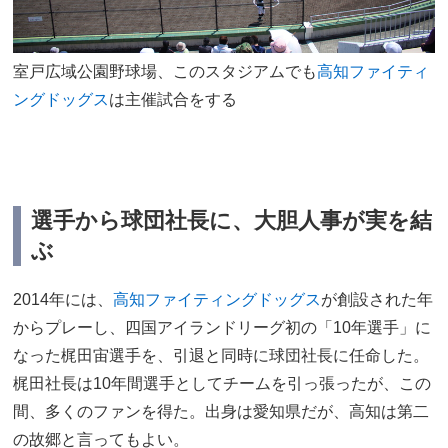
室戸広域公園野球場、このスタジアムでも
高知ファイティ
ングドッグス
は主催試合をする
選手から球団社長に、大胆人事が実を結
ぶ
2014年には、
高知ファイティングドッグス
が創設された年
からプレーし、四国アイランドリーグ初の「10年選手」に
なった梶田宙選手を、引退と同時に球団社長に任命した。
梶田社長は10年間選手としてチームを引っ張ったが、この
間、多くのファンを得た。出身は愛知県だが、高知は第二
の故郷と言ってもよい。