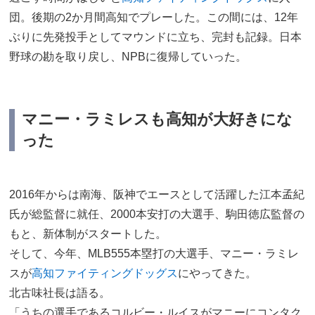
団。後期の2か月間高知でプレーした。この間には、12年
ぶりに先発投手としてマウンドに立ち、完封も記録。日本
野球の勘を取り戻し、NPBに復帰していった。
マニー・ラミレスも高知が大好きにな
った
2016年からは南海、阪神でエースとして活躍した江本孟紀
氏が総監督に就任、2000本安打の大選手、駒田徳広監督の
もと、新体制がスタートした。
そして、今年、MLB555本塁打の大選手、マニー・ラミレ
スが
高知ファイティングドッグス
にやってきた。
北古味社長は語る。
「うちの選手であるコルビー・ルイスがマニーにコンタク