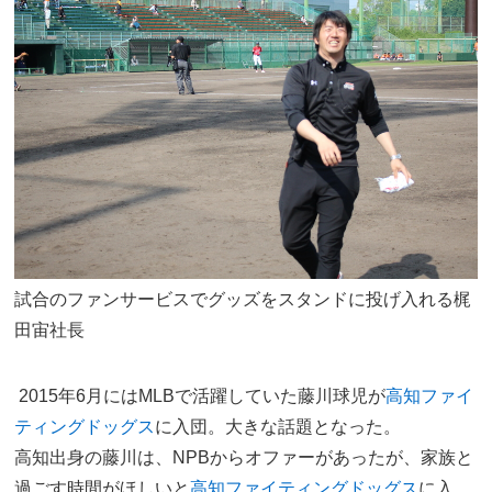
試合のファンサービスでグッズをスタンドに投げ入れる梶
田宙社長
2015年6月にはMLBで活躍していた藤川球児が
高知ファイ
ティングドッグス
に入団。大きな話題となった。
高知出身の藤川は、NPBからオファーがあったが、家族と
過ごす時間がほしいと
高知ファイティングドッグス
に入