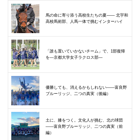
馬の命に寄り添う高校生たちの夏—— 北宇和
高校馬術部、人馬一体で挑むインターハイ
「誰も置いていかないチーム」で、1部復帰
を―京都大学女子ラクロス部―
優勝しても、消えるかもしれない――富良野
ブルーリッジ、二つの真実（後編）
土に、膝をつく。文化人が挑む、北の球団
――富良野ブルーリッジ、二つの真実（前
編）