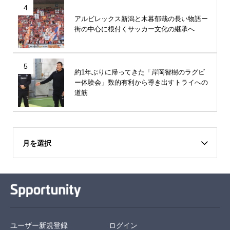
4
アルビレックス新潟と木暮郁哉の長い物語ー
街の中心に根付くサッカー文化の継承へ
5
約1年ぶりに帰ってきた「岸岡智樹のラグビ
ー体験会」数的有利から導き出すトライへの
道筋
月を選択
ユーザー新規登録
ログイン