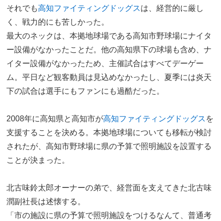
それでも
高知ファイティングドッグス
は、経営的に厳し
く、戦力的にも苦しかった。
最大のネックは、本拠地球場である高知市野球場にナイタ
ー設備がなかったことだ。他の高知県下の球場も含め、ナ
イター設備がなかったため、主催試合はすべてデーゲー
ム。平日など観客動員は見込めなかったし、夏季には炎天
下の試合は選手にもファンにも過酷だった。
2008年に高知県と高知市が
高知ファイティングドッグス
を
支援することを決める。本拠地球場についても移転が検討
されたが、高知市野球場に県の予算で照明施設を設置する
ことが決まった。
北古味鈴太郎オーナーの弟で、経営面を支えてきた北古味
潤副社長は述懐する。
「市の施設に県の予算で照明施設をつけるなんて、普通考