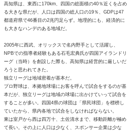
高知県は、東西に170km、四国の総面積の40％近くを占め
る大きな県だが、人口は四国の総人口の19％、GDPは47
都道府県で46番目の2兆円足らず。地理的にも、経済的に
も大きなハンデのある地域だ。
2005年に西武、オリックスで名内野手として活躍し、
NPBでの指導者経験もある石毛宏典氏が四国アイランドリ
ーグ（当時）を創設した際も、高知県は経営的に厳しいだ
ろうと思われてきた。
独立リーグは地域密着が基本だ。
プロ野球は、本拠地球場にお客を呼んで試合をするのが基
本だが、独立リーグは地域の球場に出かけていって試合を
することが多い。四国4県の球団は「県民球団」を標榜し
ていたから、県内各地で試合をしなければならない。
東は室戸から西は四万十、土佐清水まで、移動距離が極め
て長い。その上に人口は少なく、スポンサー企業は少な