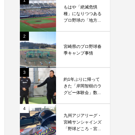
1
もはや「絶滅危惧
種」になりつつある
プロ野球の「地方...
2
宮崎県のプロ野球春
季キャンプ事情
3
約1年ぶりに帰って
きた「岸岡智樹のラ
グビー体験会」数...
4
九州アジアリーグ・
宮崎サンシャインズ
「野球どころ・宮...