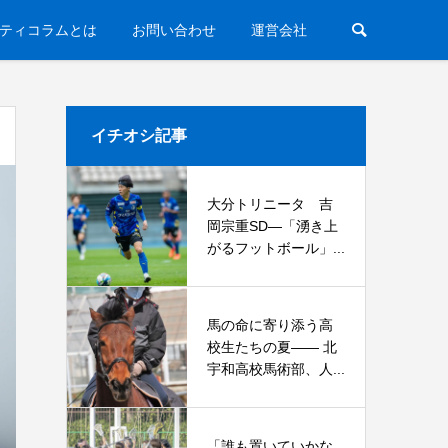
ティコラムとは
お問い合わせ
運営会社
イチオシ記事
大分トリニータ 吉
岡宗重SD―「湧き上
がるフットボール」...
馬の命に寄り添う高
校生たちの夏—— 北
宇和高校馬術部、人...
「誰も置いていかな