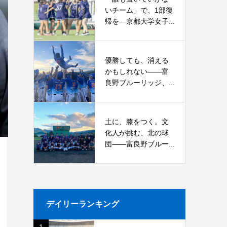
いチーム」で、1部復
帰を―京都大学女子...
優勝しても、消える
かもしれない――富
良野ブルーリッジ、...
土に、膝をつく。文
化人が挑む、北の球
団――富良野ブルー...
デイリーランキング