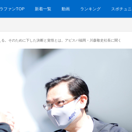
ラファンTOP
新着一覧
動画
ランキング
スポチュニ
える。そのために下した決断と覚悟とは。アビスパ福岡・川森敬史社長に聞く