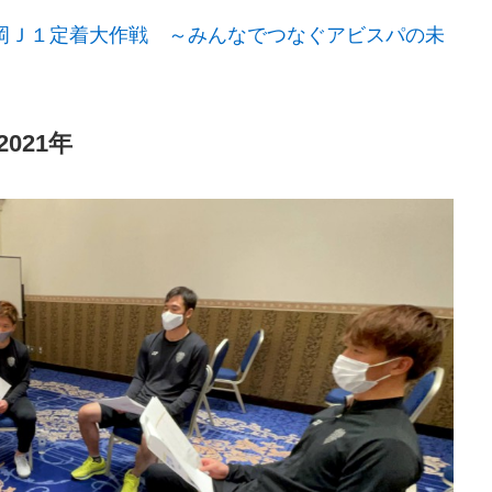
岡Ｊ１定着大作戦 ～みんなでつなぐアビスパの未
021年