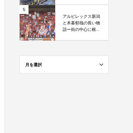
5
アルビレックス新潟
と木暮郁哉の長い物
語ー街の中心に根...
月を選択