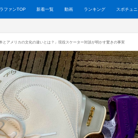
ラファンTOP
新着一覧
動画
ランキング
スポチュニ
本とアメリカの文化の違いとは？」現役スケーター対談が明かす驚きの事実