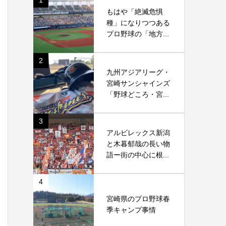
1
もはや「絶滅危惧
種」になりつつある
プロ野球の「地方...
2
九州アジアリーグ・
宮崎サンシャインズ
「野球どころ・宮...
3
アルビレックス新潟
と木暮郁哉の長い物
語ー街の中心に根...
4
宮崎県のプロ野球春
季キャンプ事情