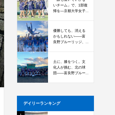
いチーム」で、1部復
帰を―京都大学女子...
優勝しても、消える
かもしれない――富
良野ブルーリッジ、...
土に、膝をつく。文
化人が挑む、北の球
団――富良野ブルー...
デイリーランキング