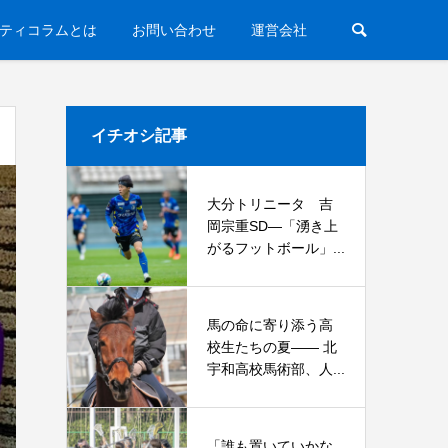
ティコラムとは
お問い合わせ
運営会社
イチオシ記事
大分トリニータ 吉
岡宗重SD―「湧き上
がるフットボール」...
馬の命に寄り添う高
校生たちの夏—— 北
宇和高校馬術部、人...
「誰も置いていかな