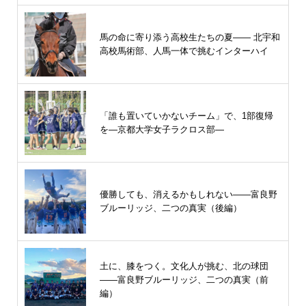
馬の命に寄り添う高校生たちの夏—— 北宇和
高校馬術部、人馬一体で挑むインターハイ
「誰も置いていかないチーム」で、1部復帰
を―京都大学女子ラクロス部―
優勝しても、消えるかもしれない――富良野
ブルーリッジ、二つの真実（後編）
土に、膝をつく。文化人が挑む、北の球団
――富良野ブルーリッジ、二つの真実（前
編）