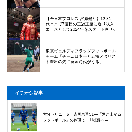
【全日本プロレス 宮原健斗】12.31
代々木で7度目の三冠王座に返り咲き、
エースとして2024年をスタートさせる
東京ヴェルディフラッグフットボール
チーム「チーム日本一と五輪メダリス
ト輩出の先に黄金時代がくる」
イチオシ記事
大分トリニータ 吉岡宗重SD―「湧き上がる
フットボール」の体現で、J1復帰へ―