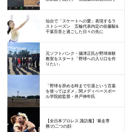
仙台で「スケートへの愛」表現するラ
ストシーズン 五輪代表内定の佐藤駿&
千葉百音と過ごした日々の先に
元ソフトバンク・攝津正氏が野球体験
教室をスタート「野球への入り口を作
りたい」
「野球を辞める時まで引退という言葉
を使ってはダメ」関メディベースボー
ル学院総監督・井戸伸年氏
【全日本プロレス 諏訪魔】‘暴走専
務’の二つの顔