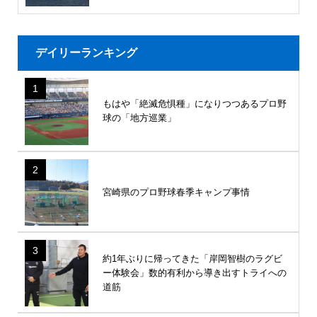
デイリーランキング
1
もはや「絶滅危惧種」になりつつあるプロ野
球の「地方巡業」
2
宮崎県のプロ野球春季キャンプ事情
3
約1年ぶりに帰ってきた「岸岡智樹のラグビ
ー体験会」数的有利から導き出すトライへの
道筋