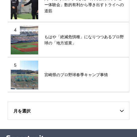
ー体験会」数的有利から導き出すトライへの
道筋
4
もはや「絶滅危惧種」になりつつあるプロ野
球の「地方巡業」
5
宮崎県のプロ野球春季キャンプ事情
月を選択