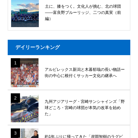
土に、膝をつく。文化人が挑む、北の球団
――富良野ブルーリッジ、二つの真実（前
編）
デイリーランキング
1
アルビレックス新潟と木暮郁哉の長い物語ー
街の中心に根付くサッカー文化の継承へ
2
九州アジアリーグ・宮崎サンシャインズ「野
球どころ・宮崎の球団が本気の改革を始め
た」
3
約1年ぶりに帰ってきた「岸岡智樹のラグビ