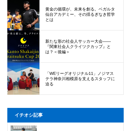
黄金の循環が、未来を創る。ベガルタ
仙台アカデミー、その揺るぎなき哲学
とは
新たな形の社会人サッカー大会——
『関東社会人クライツクカップ』と
は？＜後編＞
「WEリーグオリジナル11」ノジマス
テラ神奈川相模原を支えるスタッフに
迫る
イチオシ記事