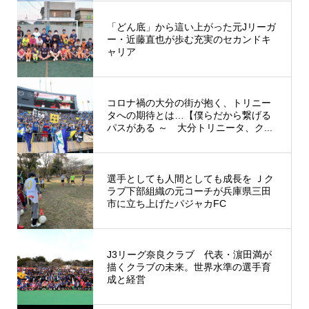
「どん底」から這い上がった元Jリーガ
ー・近藤直也が歩む充実のセカンドキ
ャリア
コロナ禍の大分の街が抱く、トリニー
タへの期待とは…【僕らだから繋げる
パスがある ～ 大分トリニータ、ク...
選手としても人間としても成長を Ｊク
ラブ下部組織の元コーチが兵庫県三田
市に立ち上げたパジャカFC
J3リーグ奈良クラブ 代表・濵田満が
描くクラブの未来。世界水準の選手育
成と経営