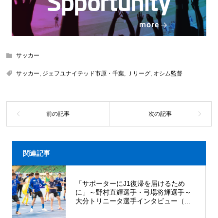
サッカー
サッカー
,
ジェフユナイテッド市原・千葉
,
Ｊリーグ
,
オシム監督
関連記事
「サポーターにJ1復帰を届けるため
に」～野村直輝選手・弓場将輝選手～
大分トリニータ選手インタビュー（...