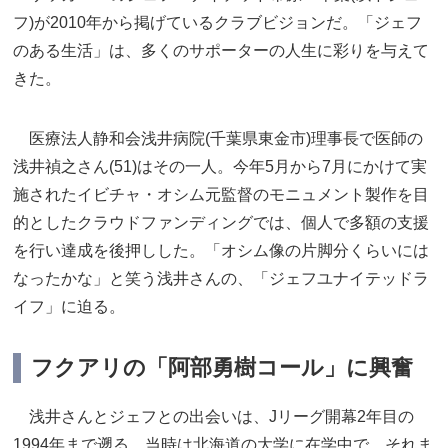
フ)が2010年から掲げているクラブビジョンだ。「ジェフ
のある生活」は、多くのサポーターの人生に彩りを与えて
きた。
医療法人静和会浅井病院(千葉県東金市)理事長で医師の
浅井禎之さん(51)はその一人。今年5月から7月にかけて実
施されたイビチャ・オシム元監督のモニュメント製作を目
的としたクラウドファンディングでは、個人で多額の支援
を行い達成を後押しした。「オシム像の片脚分くらいには
なったかな」と笑う浅井さんの、「ジェフユナイテッドラ
イフ」に迫る。
フクアリの「阿部勇樹コール」に興奮
浅井さんとジェフとの出会いは、Jリーグ開幕2年目の
1994年まで遡る。当時は北海道の大学に在学中で、それま