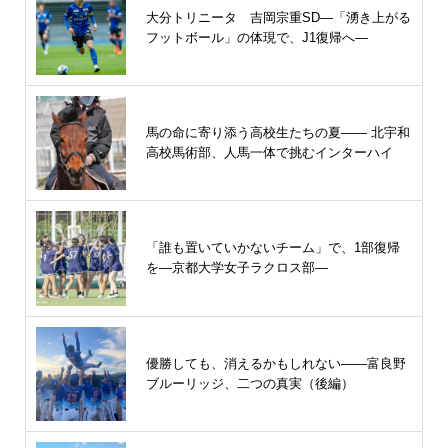
大分トリニータ 吉岡宗重SD―「湧き上がる
フットボール」の体現で、J1復帰へ―
馬の命に寄り添う高校生たちの夏—— 北宇和
高校馬術部、人馬一体で挑むインターハイ
「誰も置いていかないチーム」で、1部復帰
を―京都大学女子ラクロス部―
優勝しても、消えるかもしれない――富良野
ブルーリッジ、二つの真実（後編）