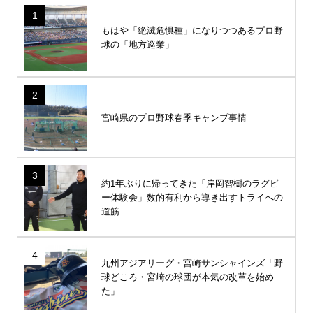
1
もはや「絶滅危惧種」になりつつあるプロ野
球の「地方巡業」
2
宮崎県のプロ野球春季キャンプ事情
3
約1年ぶりに帰ってきた「岸岡智樹のラグビ
ー体験会」数的有利から導き出すトライへの
道筋
4
九州アジアリーグ・宮崎サンシャインズ「野
球どころ・宮崎の球団が本気の改革を始め
た」