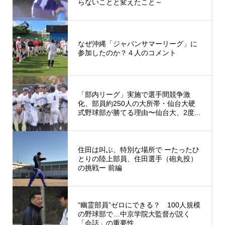
らないことと変えたこと～
なぜ沖縄「ジャパンサマーリーグ」に
参加したのか？４人のコメント
「部内リーグ」実施で選手間競争激
化、部員約250人の大所帯・仙台大硬
式野球部が勝てる理由〜仙台大、2度...
住田は叫ぶ、特別な場所で ーたったひ
とりの陸上部員、住田選手（砲丸投）
の挑戦ー 前編
“幽霊部員”ゼロにできる？ 100人規模
の野球部で…中京学院大監督が説く
「会話」の重要性