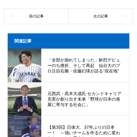
関連記事
「全部が崩れてしまった」鮮烈デビュ
ーのち挫折、そして再起 仙台大のプ
ロ注目右腕・佐藤幻瑛が語る“現在地”
元西武・髙木大成氏 セカンドキャリア
充実が創り出す未来「野球が日本の発
展に寄与する社会に」
【第3回】日体大、37年ぶりの日本
一！ ～強いチームを作るために変わ