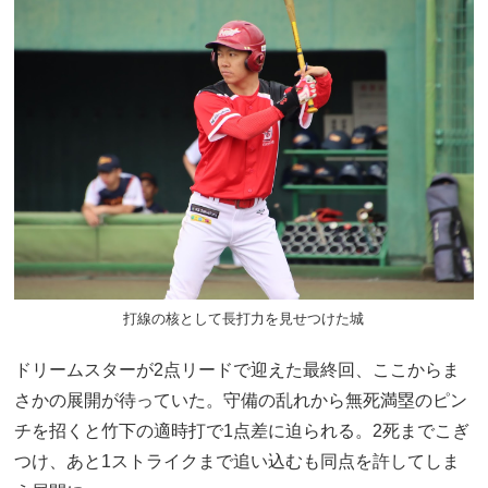
打線の核として長打力を見せつけた城
ドリームスターが2点リードで迎えた最終回、ここからま
さかの展開が待っていた。守備の乱れから無死満塁のピン
チを招くと竹下の適時打で1点差に迫られる。2死までこぎ
つけ、あと1ストライクまで追い込むも同点を許してしま