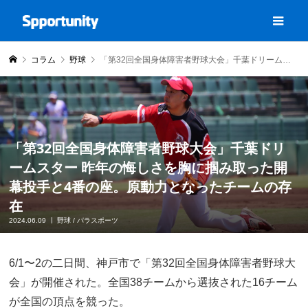
コラム
野球
「第32回全国身体障害者野球大会」千葉ドリームスター 昨年の悔しさを胸に掴み取った開幕投手と4番の座。原動力となったチームの存在
「第32回全国身体障害者野球大会」千葉ドリ
ームスター 昨年の悔しさを胸に掴み取った開
幕投手と4番の座。原動力となったチームの存
在
2024.06.09
野球
/
パラスポーツ
6/1〜2の二日間、神戸市で「第32回全国身体障害者野球大
会」が開催された。全国38チームから選抜された16チーム
が全国の頂点を競った。