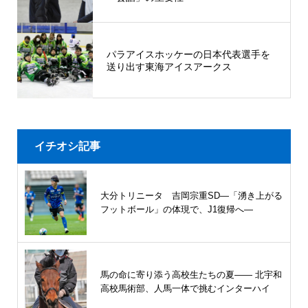
パラアイスホッケーの日本代表選手を
送り出す東海アイスアークス
イチオシ記事
大分トリニータ 吉岡宗重SD―「湧き上がる
フットボール」の体現で、J1復帰へ―
馬の命に寄り添う高校生たちの夏—— 北宇和
高校馬術部、人馬一体で挑むインターハイ