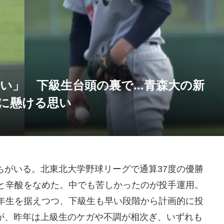
い」 下級生台頭の裏で…青森大の新
に懸ける思い
ちがいる。北東北大学野球リーグで通算37度の優勝
位と辛酸をなめた。中でも苦しかったのが投手運用。
4年生を据えつつ、下級生も早い段階から計画的に投
が、昨年は上級生のケガや不調が相次ぎ、いずれも