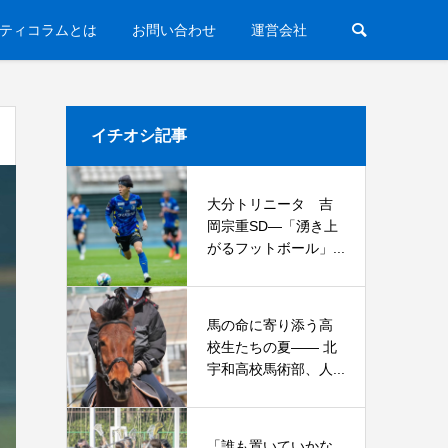
ティコラムとは
お問い合わせ
運営会社
イチオシ記事
大分トリニータ 吉
岡宗重SD―「湧き上
がるフットボール」...
馬の命に寄り添う高
校生たちの夏—— 北
宇和高校馬術部、人...
「誰も置いていかな