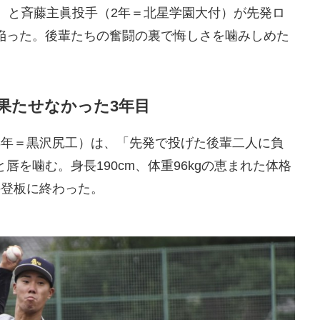
）と斉藤主眞投手（2年＝北星学園大付）が先発ロ
陥った。後輩たちの奮闘の裏で悔しさを噛みしめた
果たせなかった3年目
3年＝黒沢尻工）は、「先発で投げた後輩二人に負
を噛む。身長190cm、体重96kgの恵まれた体格
の登板に終わった。