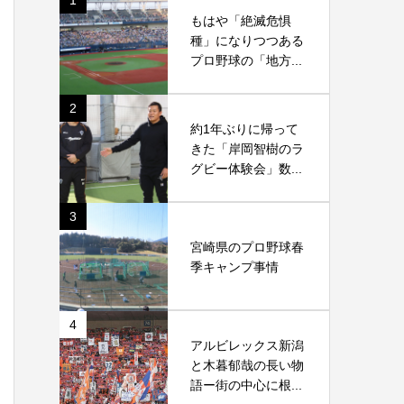
1
もはや「絶滅危惧
種」になりつつある
プロ野球の「地方...
2
約1年ぶりに帰って
きた「岸岡智樹のラ
グビー体験会」数...
3
宮崎県のプロ野球春
季キャンプ事情
4
アルビレックス新潟
と木暮郁哉の長い物
語ー街の中心に根...