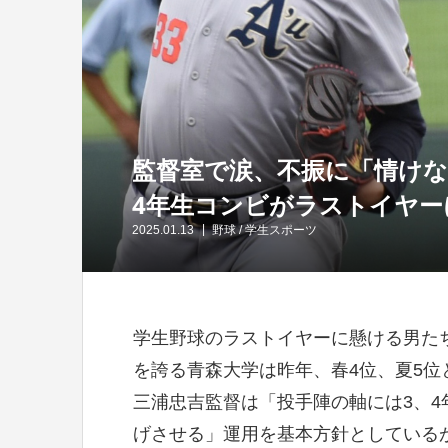
監督室で涙、不振に「情けな
4年生コンビがラストイヤー
2025.01.13
野球
/
学生スポーツ
学生野球のラストイヤーに懸ける男た
を誇る青森大学は昨年、春4位、夏5
三浦忠吉監督は「投手陣の軸には3、
げさせる」運用を基本方針としている