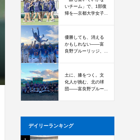
いチーム」で、1部復
帰を―京都大学女子...
優勝しても、消える
かもしれない――富
良野ブルーリッジ、...
土に、膝をつく。文
化人が挑む、北の球
団――富良野ブルー...
デイリーランキング