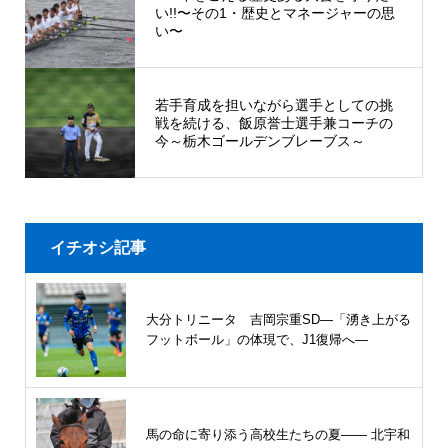
い!!〜その1・歴史とマネージャーの思
い〜
若手育成を担いながら選手としての挑
戦を続ける、飯原誉士選手兼コーチの
今～栃木ゴールデンブレーブス～
イチオシ記事
大分トリニータ 吉岡宗重SD―「湧き上がる
フットボール」の体現で、J1復帰へ―
馬の命に寄り添う高校生たちの夏—— 北宇和