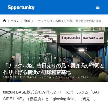
コラム
野球
「ナックル姫」吉田えりの兄・勇介氏が仲間と作り上げる横浜の野球秘密基地
「ナックル姫」吉田えりの兄・勇介氏が仲間と
作り上げる横浜の野球秘密基地
2024.02.24
野球
/
学生スポーツ
/
その他
/
パラスポーツ
/
スポーツビジネス
tsuzuki BASE株式会社が作ったベースボールジム「BAY
SIDE LINE」（新横浜）と「glowing field」（鶴見）。