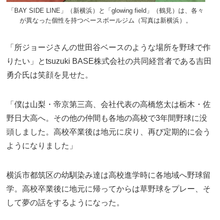
「BAY SIDE LINE」（新横浜）と「glowing field」（鶴見）は、各々
が異なった個性を持つベースボールジム（写真は新横浜）。
「所ジョージさんの世田谷ベースのような場所を野球で作
りたい」とtsuzuki BASE株式会社の共同経営者である吉田
勇介氏は笑顔を見せた。
「僕は山梨・帝京第三高、会社代表の高橋悠太は栃木・佐
野日大高へ。その他の仲間も各地の高校で3年間野球に没
頭しました。高校卒業後は地元に戻り、再び定期的に会う
ようになりました」
横浜市都筑区の幼馴染み達は高校進学時に各地域へ野球留
学。高校卒業後に地元に帰ってからは草野球をプレー、そ
して夢の話をするようになった。