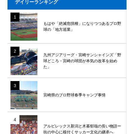
デイリーランキング
1
もはや「絶滅危惧種」になりつつあるプロ野
球の「地方巡業」
2
九州アジアリーグ・宮崎サンシャインズ「野
球どころ・宮崎の球団が本気の改革を始め
た」
3
宮崎県のプロ野球春季キャンプ事情
4
アルビレックス新潟と木暮郁哉の長い物語ー
街の中心に根付くサッカー文化の継承へ