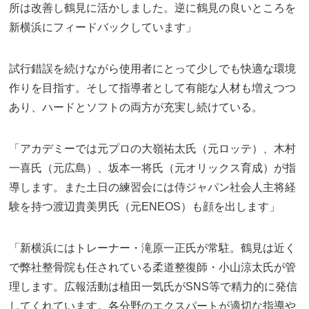
所は改善し鶴見に活かしました。逆に鶴見の良いところを
新横浜にフィードバックしています」
試行錯誤を続けながら使用者にとって少しでも快適な環境
作りを目指す。そして指導者として有能な人材も増えつつ
あり、ハードとソフトの両方が充実し続けている。
「アカデミーでは元プロの大嶺祐太氏（元ロッテ）、木村
一喜氏（元広島）、坂本一将氏（元オリックス育成）が指
導します。また土日の練習会には侍ジャパン社会人主将経
験を持つ渡辺貴美男氏（元ENEOS）も顔を出します」
「新横浜にはトレーナー・滝原一正氏が常駐。鶴見は近く
で弊社整骨院も任されている柔道整復師・小山涼太氏が管
理します。広報活動は植田一気氏がSNS等で精力的に発信
してくれています。各分野のエクスパートが適切な指導や