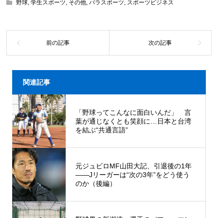
野球
,
学生スポーツ
,
その他
,
パラスポーツ
,
スポーツビジネス
関連記事
「野球ってこんなに面白いんだ」 言
葉が通じなくとも笑顔に…日本と台湾
を結ぶ“共通言語”
元ジュビロMF山田大記、引退後の1年
――Jリーガーは“次の3年”をどう使う
のか（後編）