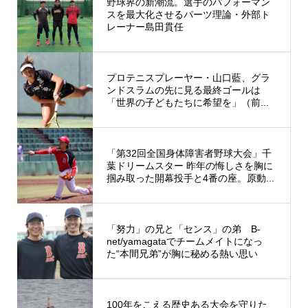
野球界の新潮流。選手のパフォーマン
スを最大化させるパーツ理論・外部ト
レーナー島田貫任
プロテニスプレーヤー・山口藍、グラ
ンドスラムの先に見る最終ゴールは
「世界の子どもたちに希望を」（前...
「第32回全国身体障害者野球大会」千
葉ドリームスター 昨年の悔しさを胸に
掴み取った開幕投手と4番の座。原動...
「努力」の兄と「センス」の弟 B-
net/yamagataでチームメイトになっ
た“本間兄弟”が胸に秘める熱い思い
100年をこえる歴史ある大会を守りた