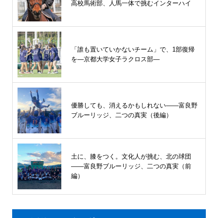
高校馬術部、人馬一体で挑むインターハイ
「誰も置いていかないチーム」で、1部復帰
を―京都大学女子ラクロス部―
優勝しても、消えるかもしれない――富良野
ブルーリッジ、二つの真実（後編）
土に、膝をつく。文化人が挑む、北の球団
――富良野ブルーリッジ、二つの真実（前
編）