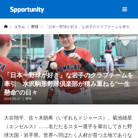
コラム
野球
「日本一野球が好き」な岩手のクラブチームを牽引 水沢駒形野球倶楽部が積み重ねる“一生懸命”の日々
「日本一野球が好き」な岩手のクラブチームを
牽引 水沢駒形野球倶楽部が積み重ねる“一生
懸命”の日々
2025.05.07
野球
大谷翔平、佐々木朗希（いずれもドジャース）、菊池雄星
（エンゼルス）……名だたるスター選手を輩出してきた野
球大国・岩手県。世界へ羽ばたく人材が育つ土地でありな