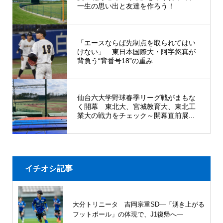
一生の思い出と友達を作ろう！
「エースならば先制点を取られてはい
けない」 東日本国際大・阿字悠真が
背負う“背番号18”の重み
仙台六大学野球春季リーグ戦がまもな
く開幕 東北大、宮城教育大、東北工
業大の戦力をチェック～開幕直前展...
イチオシ記事
大分トリニータ 吉岡宗重SD―「湧き上がる
フットボール」の体現で、J1復帰へ―