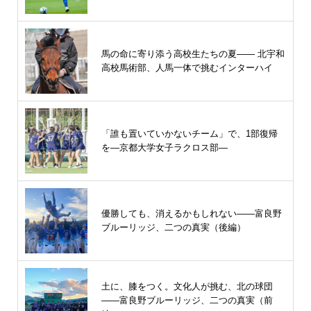
馬の命に寄り添う高校生たちの夏—— 北宇和
高校馬術部、人馬一体で挑むインターハイ
「誰も置いていかないチーム」で、1部復帰
を―京都大学女子ラクロス部―
優勝しても、消えるかもしれない――富良野
ブルーリッジ、二つの真実（後編）
土に、膝をつく。文化人が挑む、北の球団
――富良野ブルーリッジ、二つの真実（前