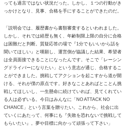
っても過言ではない状況だった。しかし、１つの行動がき
っかけとなり、見事、合格を手にすることができたのだ。
「説明会では、履歴書から書類審査するといわれました。
しかし、それでは経歴も無く、年齢制限上限の自分に合格
は困難だと判断。質疑応答の場で『1分でもいいから話を
聞いてほしい』と嘆願し、運営側が協議した結果、希望者
は全員面接できることになったんです。そこで「レーシン
グドライバーになりたい」という意志が通じ、合格するこ
とができました。挑戦してアクションを起こすから道が開
ける、それが僕の原点です。好きなことあればとことん挑
戦してほしいし、一生懸命に続けていれば、見てくれてい
る人は必ずいる。今日はみんなに「NO ATTACK NO
CHANCE」という言葉を贈りたい。これから、社会に出
ていくにあたって、何事にも『失敗を恐れないで挑戦して
もらいたい』。夢や目標に向かって頑張って下さい」