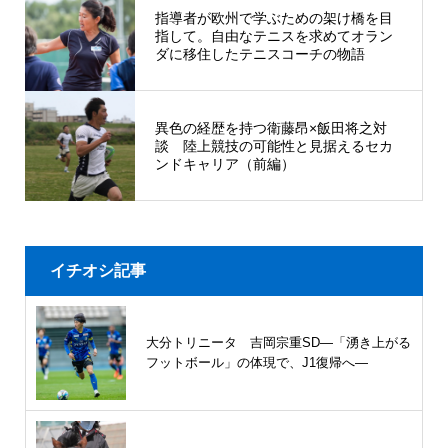
指導者が欧州で学ぶための架け橋を目
指して。自由なテニスを求めてオラン
ダに移住したテニスコーチの物語
異色の経歴を持つ衛藤昂×飯田将之対
談 陸上競技の可能性と見据えるセカ
ンドキャリア（前編）
イチオシ記事
大分トリニータ 吉岡宗重SD―「湧き上がる
フットボール」の体現で、J1復帰へ―