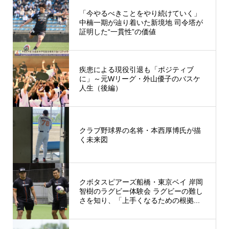
「今やるべきことをやり続けていく」
中楠一期が辿り着いた新境地 司令塔が
証明した“一貫性”の価値
疾患による現役引退も「ポジティブ
に」～元Wリーグ・外山優子のバスケ
人生（後編）
クラブ野球界の名将・本西厚博氏が描
く未来図
クボタスピアーズ船橋・東京ベイ 岸岡
智樹のラグビー体験会 ラグビーの難し
さを知り、「上手くなるための根拠...