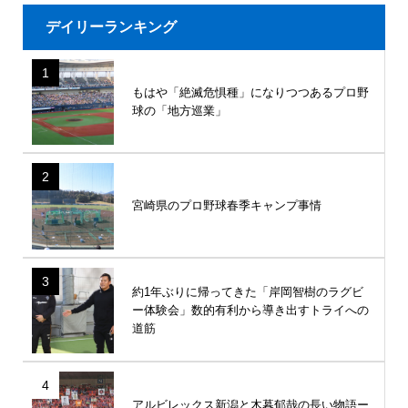
デイリーランキング
1
もはや「絶滅危惧種」になりつつあるプロ野
球の「地方巡業」
2
宮崎県のプロ野球春季キャンプ事情
3
約1年ぶりに帰ってきた「岸岡智樹のラグビ
ー体験会」数的有利から導き出すトライへの
道筋
4
アルビレックス新潟と木暮郁哉の長い物語ー