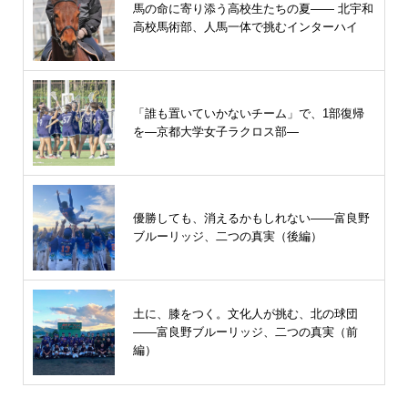
馬の命に寄り添う高校生たちの夏—— 北宇和
高校馬術部、人馬一体で挑むインターハイ
「誰も置いていかないチーム」で、1部復帰
を―京都大学女子ラクロス部―
優勝しても、消えるかもしれない――富良野
ブルーリッジ、二つの真実（後編）
土に、膝をつく。文化人が挑む、北の球団
――富良野ブルーリッジ、二つの真実（前
編）