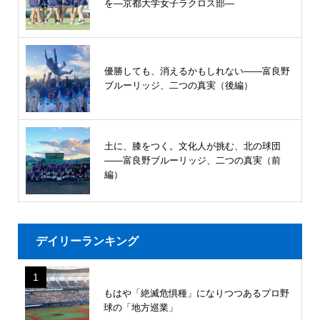
を―京都大学女子ラクロス部―
優勝しても、消えるかもしれない――富良野
ブルーリッジ、二つの真実（後編）
土に、膝をつく。文化人が挑む、北の球団
――富良野ブルーリッジ、二つの真実（前
編）
デイリーランキング
1
もはや「絶滅危惧種」になりつつあるプロ野
球の「地方巡業」