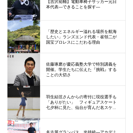
【吉沢祐輔】電動車椅子サッカー元日
本代表―できることを探す―
「歴史とエネルギー溢れる場所を航海
したい」ランズエンド代表・崔領二が
国宝プロレスにこだわる理由
佐藤琢磨が慶応義塾大学で特別講義を
開催。学生たちに伝えた『挑戦』する
ことの大切さ
羽生結弦さんからの寄付に現役選手も
「ありがたい」 フィギュアスケート
七夕杯に見た、仙台が育んだ名スケ...
名古屋グランパス 光持稜―アカデミ