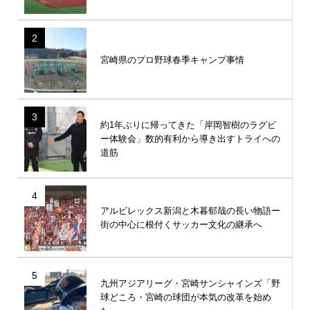
2
宮崎県のプロ野球春季キャンプ事情
3
約1年ぶりに帰ってきた「岸岡智樹のラグビ
ー体験会」数的有利から導き出すトライへの
道筋
4
アルビレックス新潟と木暮郁哉の長い物語ー
街の中心に根付くサッカー文化の継承へ
5
九州アジアリーグ・宮崎サンシャインズ「野
球どころ・宮崎の球団が本気の改革を始め