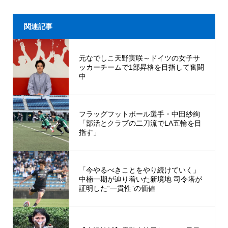
関連記事
元なでしこ天野実咲～ドイツの女子サ
ッカーチームで1部昇格を目指して奮闘
中
フラッグフットボール選手・中田紗絢
「部活とクラブの二刀流でLA五輪を目
指す」
「今やるべきことをやり続けていく」
中楠一期が辿り着いた新境地 司令塔が
証明した“一貫性”の価値