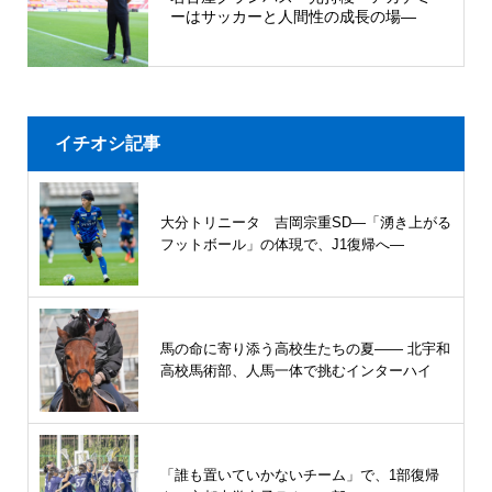
ーはサッカーと人間性の成長の場―
イチオシ記事
大分トリニータ 吉岡宗重SD―「湧き上がる
フットボール」の体現で、J1復帰へ―
馬の命に寄り添う高校生たちの夏—— 北宇和
高校馬術部、人馬一体で挑むインターハイ
「誰も置いていかないチーム」で、1部復帰