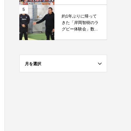
5
約1年ぶりに帰って
きた「岸岡智樹のラ
グビー体験会」数...
月を選択