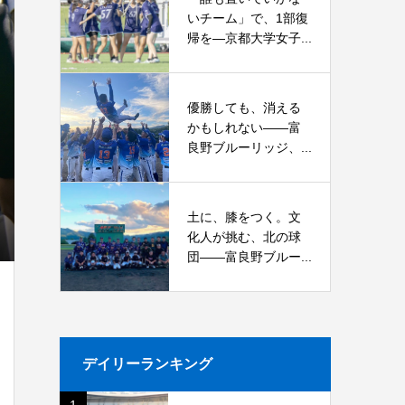
いチーム」で、1部復
帰を―京都大学女子...
優勝しても、消える
かもしれない――富
良野ブルーリッジ、...
土に、膝をつく。文
化人が挑む、北の球
団――富良野ブルー...
デイリーランキング