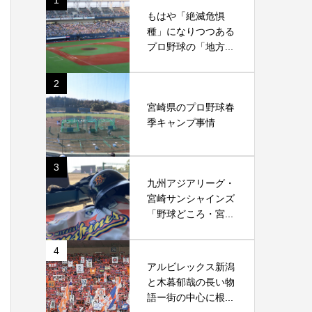
1
もはや「絶滅危惧
種」になりつつある
プロ野球の「地方...
2
宮崎県のプロ野球春
季キャンプ事情
3
九州アジアリーグ・
宮崎サンシャインズ
「野球どころ・宮...
4
アルビレックス新潟
と木暮郁哉の長い物
語ー街の中心に根...