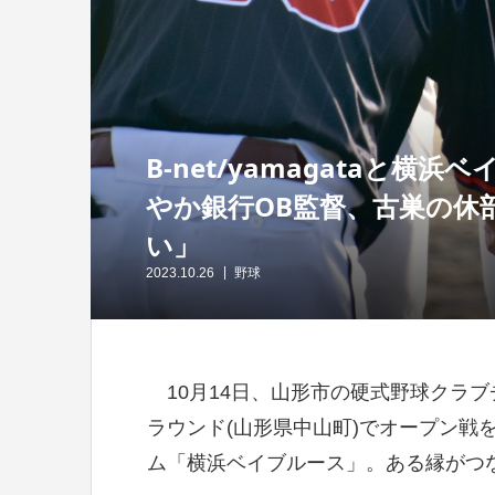
B-net/yamagataと
やか銀行OB監督、古巣の休
い」
2023.10.26
野球
10月14日、山形市の硬式野球クラブチー
ラウンド(山形県中山町)でオープン戦
ム「横浜ベイブルース」。ある縁がつ