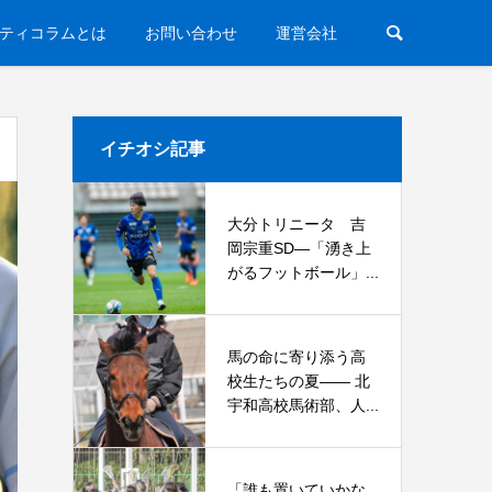
ティコラムとは
お問い合わせ
運営会社
イチオシ記事
大分トリニータ 吉
岡宗重SD―「湧き上
がるフットボール」...
馬の命に寄り添う高
校生たちの夏—— 北
宇和高校馬術部、人...
「誰も置いていかな