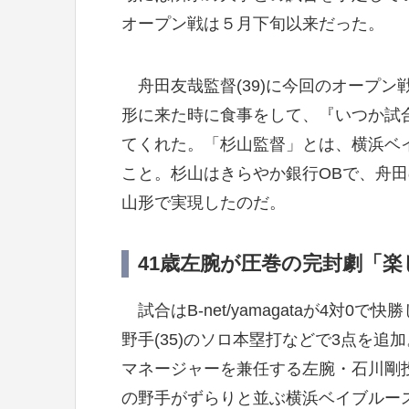
オープン戦は５月下旬以来だった。
舟田友哉監督(39)に今回のオープン
形に来た時に食事をして、『いつか試
てくれた。「杉山監督」とは、横浜ベイブ
こと。杉山はきらやか銀行OBで、舟
山形で実現したのだ。
41歳左腕が圧巻の完封劇「
試合はB-net/yamagataが4対0
野手(35)のソロ本塁打などで3点を
マネージャーを兼任する左腕・石川剛投手
の野手がずらりと並ぶ横浜ベイブルー