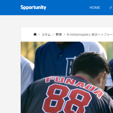
HOME
ク
コラム
野球
B-net/yamagataと横浜ベイブ