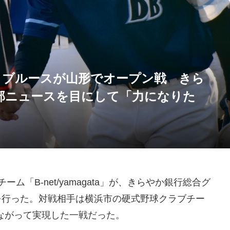
横浜ベイブルースが山形でオープン戦 きら
部ニュースを目にして「力になりた
ム「B-net/yamagata」が、きらやか銀行総合グ
を行った。対戦相手は横浜市の硬式野球クラブチー
ながって実現した一戦だった。