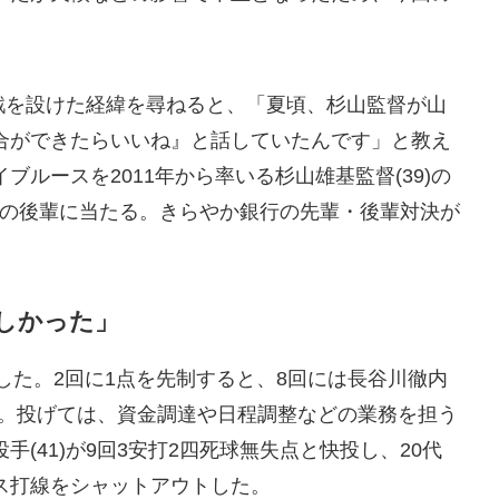
戦を設けた経緯を尋ねると、「夏頃、杉山監督が山
合ができたらいいね』と話していたんです」と教え
ルースを2011年から率いる杉山雄基監督(39)の
田の後輩に当たる。きらやか銀行の先輩・後輩対決が
楽しかった」
で快勝した。2回に1点を先制すると、8回には長谷川徹内
追加。投げては、資金調達や日程調整などの業務を担う
(41)が9回3安打2四死球無失点と快投し、20代
ス打線をシャットアウトした。