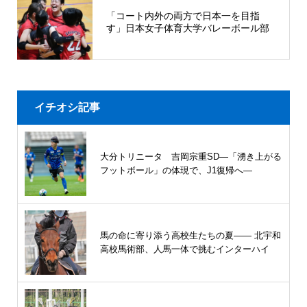
「コート内外の両方で日本一を目指
す」日本女子体育大学バレーボール部
イチオシ記事
大分トリニータ 吉岡宗重SD―「湧き上がる
フットボール」の体現で、J1復帰へ―
馬の命に寄り添う高校生たちの夏—— 北宇和
高校馬術部、人馬一体で挑むインターハイ