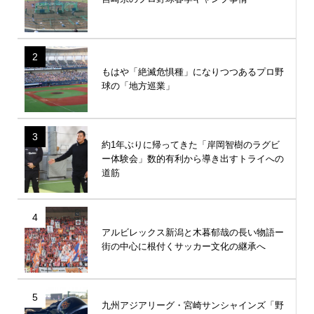
2
もはや「絶滅危惧種」になりつつあるプロ野
球の「地方巡業」
3
約1年ぶりに帰ってきた「岸岡智樹のラグビ
ー体験会」数的有利から導き出すトライへの
道筋
4
アルビレックス新潟と木暮郁哉の長い物語ー
街の中心に根付くサッカー文化の継承へ
5
九州アジアリーグ・宮崎サンシャインズ「野