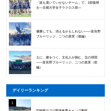
「誰も置いていかないチーム」で、1部復帰
を―京都大学女子ラクロス部―
優勝しても、消えるかもしれない――富良野
ブルーリッジ、二つの真実（後編）
土に、膝をつく。文化人が挑む、北の球団
――富良野ブルーリッジ、二つの真実（前
編）
デイリーランキング
1
宮崎県のプロ野球春季キャンプ事情