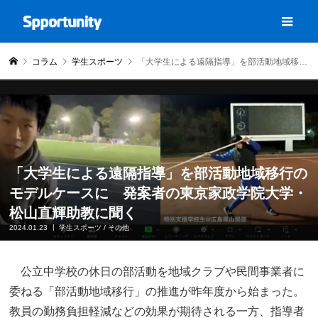
コラム
学生スポーツ
「大学生による遠隔指導」を部活動地域移行のモデルケースに 発案者の東京家政学院大学・松山直輝助教に聞く
「大学生による遠隔指導」を部活動地域移行の
モデルケースに 発案者の東京家政学院大学・
松山直輝助教に聞く
2024.01.23
学生スポーツ
/
その他
公立中学校の休日の部活動を地域クラブや民間事業者に
委ねる「部活動地域移行」の推進が昨年度から始まった。
教員の勤務負担軽減などの効果が期待される一方、指導者