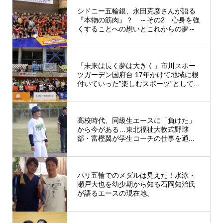
シドニー五輪銀、永田克彦さんが語る
『本物の筋肉』？ ～その2 心身を強
くすることへの想いとこれからの夢～
「未来は長く夢は大きく」市川スポー
ツガーデン国府台 17年かけて地域に根
付いていった”楽しむスポーツ”として...
高校時代、同級生エースに「負けた」
から今がある…東北福祉大軟式野球
部・富樫翼が学生コーチの仕事を通...
パリ五輪でのメダルは見えた！水泳・
瀬戸大也を幼少期から知る石岡知治氏
が語るエースの現在地。