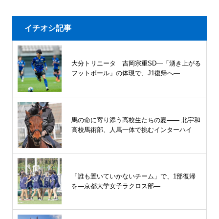
イチオシ記事
大分トリニータ 吉岡宗重SD―「湧き上がる
フットボール」の体現で、J1復帰へ―
馬の命に寄り添う高校生たちの夏—— 北宇和
高校馬術部、人馬一体で挑むインターハイ
「誰も置いていかないチーム」で、1部復帰
を―京都大学女子ラクロス部―