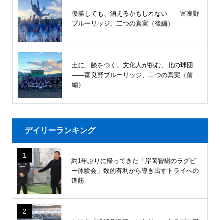
優勝しても、消えるかもしれない――富良野
ブルーリッジ、二つの真実（後編）
土に、膝をつく。文化人が挑む、北の球団
――富良野ブルーリッジ、二つの真実（前
編）
デイリーランキング
1
約1年ぶりに帰ってきた「岸岡智樹のラグビ
ー体験会」数的有利から導き出すトライへの
道筋
2