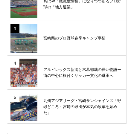
もはや「絶滅危惧種」になりつつあるプロ野
球の「地方巡業」
3
宮崎県のプロ野球春季キャンプ事情
4
アルビレックス新潟と木暮郁哉の長い物語ー
街の中心に根付くサッカー文化の継承へ
5
九州アジアリーグ・宮崎サンシャインズ「野
球どころ・宮崎の球団が本気の改革を始め
た」