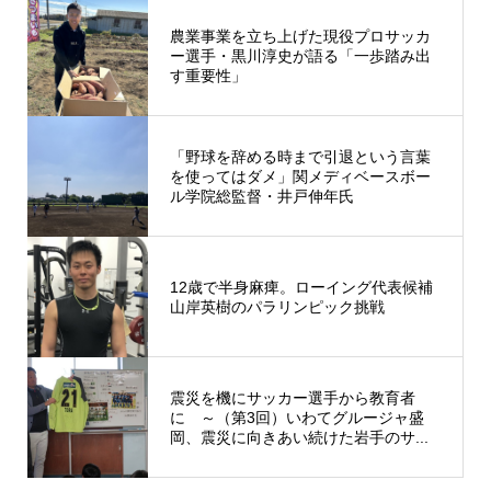
農業事業を立ち上げた現役プロサッカ
ー選手・黒川淳史が語る「一歩踏み出
す重要性」
「野球を辞める時まで引退という言葉
を使ってはダメ」関メディベースボー
ル学院総監督・井戸伸年氏
12歳で半身麻痺。ローイング代表候補
山岸英樹のパラリンピック挑戦
震災を機にサッカー選手から教育者
に ～（第3回）いわてグルージャ盛
岡、震災に向きあい続けた岩手のサ...