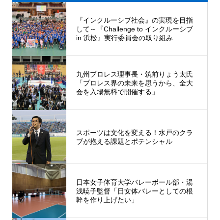
『インクルーシブ社会』の実現を目指
して～『Challenge to インクルーシブ
in 浜松』実行委員会の取り組み
九州プロレス理事長・筑前りょう太氏
「プロレス界の未来を思うから、全大
会を入場無料で開催する」
スポーツは文化を変える！水戸のクラ
ブが抱える課題とポテンシャル
日本女子体育大学バレーボール部・湯
浅暁子監督「日女体バレーとしての根
幹を作り上げたい」